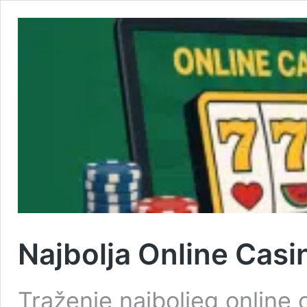
Najbolja Online Casi
Traženje najboljeg online 