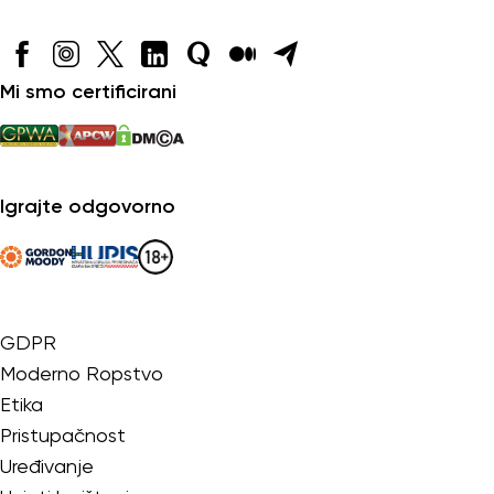
Mi smo certificirani
Igrajte odgovorno
GDPR
Moderno Ropstvo
Etika
Pristupačnost
Uređivanje