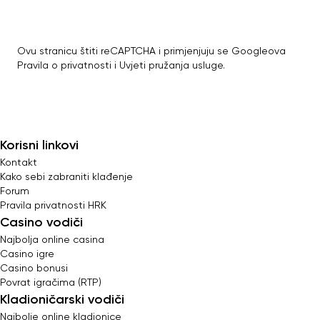
Pošalji
Ovu stranicu štiti reCAPTCHA i primjenjuju se
Googleova
Pravila
o privatnosti i
Uvjeti pružanja usluge.
Korisni linkovi
Kontakt
Kako sebi zabraniti klađenje
Forum
Pravila privatnosti HRK
Casino vodiči
Najbolja online casina
Casino igre
Casino bonusi
Povrat igračima (RTP)
Kladioničarski vodiči
Najbolje online kladionice