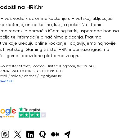
odošli na HRK.hr
 – vaš vodič kroz online kockanje u Hrvatskoj, uključujući
o klađenje, online kasina, lutriju i poker. Na stranici
imo recenzije domaćih iGaming tvrtki, usporedbe bonusa
ocija te informacije o načinima plaćanja. Pratimo
tive koje uređuju online kockanje i objavljujemo najnovije
i s hrvatskog iGaming tržišta. HRK.hr pomaže igračima
i sigurne i pouzdane platforme za igru.
Gloucester Street, London, United Kingdom, WC1N 3AX
879174 | WEB CODING SOLUTIONS LTD
social / sales / career /
legal@hrk.hr
3445508