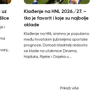
t uz
Klađenje na HNL 2026./27. –
lice
tko je favorit i koje su najbolje
oklade
e i
Klađenje na HNL iznimno je popularno
ima
među hrvatskim ljubiteljima sportske
prognoze. Domaći kladitelji redovito
vanj..
se klade na utakmice Dinama,
Hajduka, Rijeke i Osijeka u ..
Prikaži više