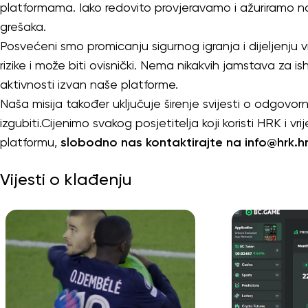
platformama. Iako redovito provjeravamo i ažuriramo naš
grešaka.
Posvećeni smo promicanju sigurnog igranja i dijeljenju vr
rizike i može biti ovisnički. Nema nikakvih jamstava za i
aktivnosti izvan naše platforme.
Naša misija također uključuje širenje svijesti o odgovor
izgubiti.Cijenimo svakog posjetitelja koji koristi HRK i
platformu,
slobodno nas kontaktirajte na
info@hrk.hr
Vijesti o klađenju