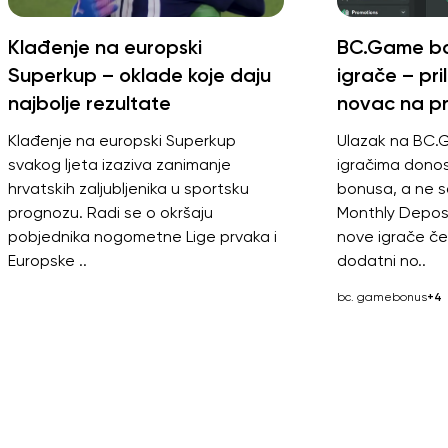
Klađenje na europski
BC.Game bo
Superkup – oklade koje daju
igrače – pri
najbolje rezultate
novac na pr
Klađenje na europski Superkup
Ulazak na BC.
svakog ljeta izaziva zanimanje
igračima donos
hrvatskih zaljubljenika u sportsku
bonusa, a ne s
prognozu. Radi se o okršaju
Monthly Depos
pobjednika nogometne Lige prvaka i
nove igrače ček
Europske ..
dodatni no..
bc. game
bonus
+4