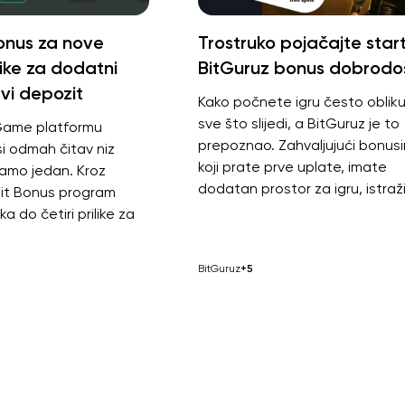
nus za nove
Trostruko pojačajte star
like za dodatni
BitGuruz bonus dobrodoš
vi depozit
Kako počnete igru često oblikuj
sve što slijedi, a BitGuruz je to
Game platformu
prepoznao. Zahvaljujući bonus
i odmah čitav niz
koji prate prve uplate, imate
amo jedan. Kroz
dodatan prostor za igru, istraži
it Bonus program
a do četiri prilike za
BitGuruz
+5