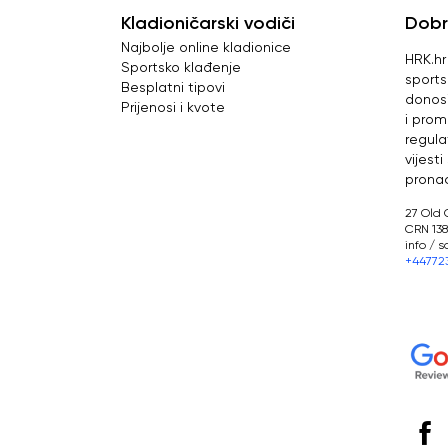
Kladioničarski vodiči
Dobr
Najbolje online kladionice
HRK.hr
Sportsko klađenje
sportsk
Besplatni tipovi
donos
Prijenosi i kvote
i prom
regula
vijest
pronać
27 Old 
CRN 13
info / 
+44772