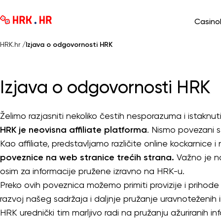
Casino
HRK.hr
/
Izjava o odgovornosti HRK
Izjava o odgovornosti HRK
Želimo razjasniti nekoliko čestih nesporazuma i istaknut
HRK je neovisna affiliate platforma
. Nismo povezani s
Kao affiliate, predstavljamo različite online kockarnice i
poveznice na web stranice trećih strana.
Važno je na
osim za informacije pružene izravno na HRK-u.
Preko ovih poveznica možemo primiti provizije i prihod
razvoj našeg sadržaja i daljnje pružanje uravnoteženih
HRK urednički tim marljivo radi na pružanju ažuriranih i