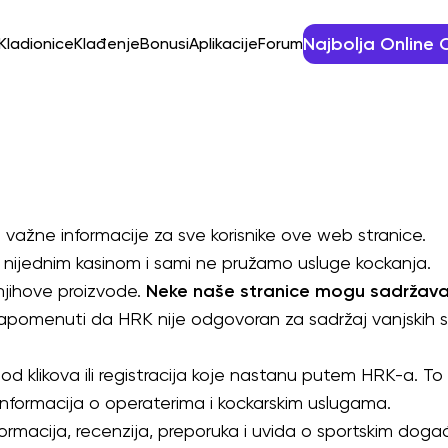
Najbolja Online 
Kladionice
Klađenje
Bonusi
Aplikacije
Forum
i važne informacije za sve korisnike ove web stranice.
 nijednim kasinom i sami ne pružamo usluge kockanja.
 njihove proizvode.
Neke naše stranice mogu sadržavati
pomenuti da HRK nije odgovoran za sadržaj vanjskih s
e od klikova ili registracija koje nastanu putem HRK-a
 informacija o operaterima i kockarskim uslugama.
nformacija, recenzija, preporuka i uvida o sportskim doga