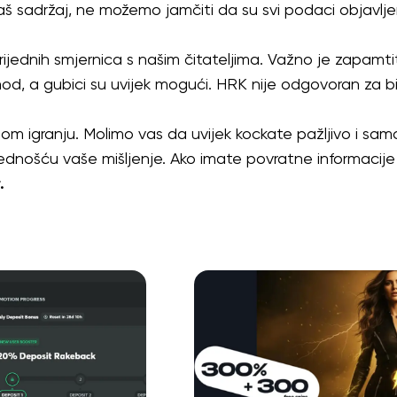
 sadržaj, ne možemo jamčiti da su svi podaci objavljeni 
ijednih smjernica s našim čitateljima. Važno je zapamtiti
shod, a gubici su uvijek mogući. HRK nije odgovoran za bil
nom igranju. Molimo vas da uvijek kockate pažljivo i samo
 vrijednošću vaše mišljenje. Ako imate povratne informaci
.