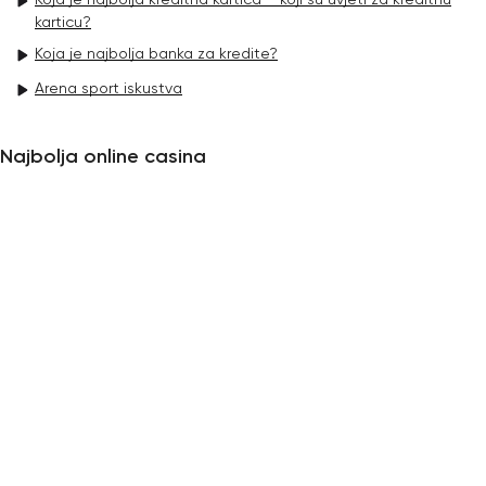
karticu?
Koja je najbolja banka za kredite?
Arena sport iskustva
Najbolja online casina