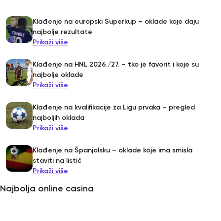
Klađenje na europski Superkup – oklade koje daju
najbolje rezultate
Prikaži više
Klađenje na HNL 2026./27. – tko je favorit i koje su
najbolje oklade
Prikaži više
Klađenje na kvalifikacije za Ligu prvaka – pregled
najboljih oklada
Prikaži više
Klađenje na Španjolsku – oklade koje ima smisla
staviti na listić
Prikaži više
Najbolja online casina