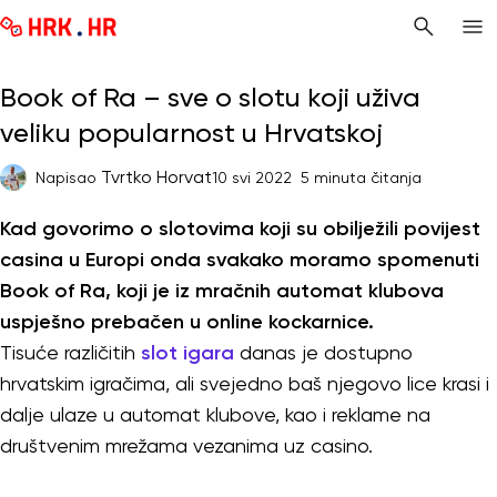
Book of Ra – sve o slotu koji uživa
veliku popularnost u Hrvatskoj
Tvrtko Horvat
Napisao
10 svi 2022
5 minuta čitanja
Kad govorimo o slotovima koji su obilježili povijest
casina u Europi onda svakako moramo spomenuti
Book of Ra, koji je iz mračnih automat klubova
uspješno prebačen u online kockarnice.
Tisuće različitih
slot igara
danas je dostupno
hrvatskim igračima, ali svejedno baš njegovo lice krasi i
dalje ulaze u automat klubove, kao i reklame na
društvenim mrežama vezanima uz casino.