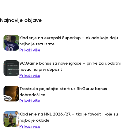
Najnovije objave
Klađenje na europski Superkup – oklade koje daju
najbolje rezultate
Prikaži više
BC.Game bonus za nove igrače – prilike za dodatni
novac na prvi depozit
Prikaži više
Trostruko pojačajte start uz BitGuruz bonus
dobrodošlice
Prikaži više
Klađenje na HNL 2026./27. – tko je favorit i koje su
najbolje oklade
Prikaži više