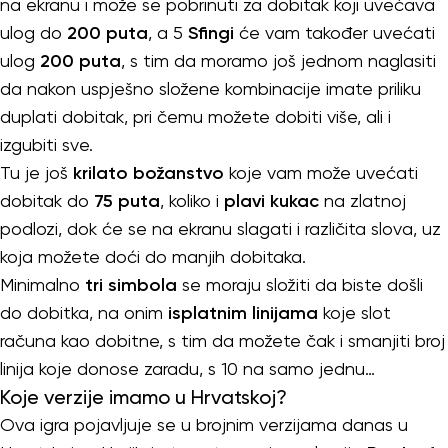
na ekranu i može se pobrinuti za dobitak koji uvećava
ulog do
200 puta
, a 5
Sfingi
će vam također uvećati
ulog
200 puta
, s tim da moramo još jednom naglasiti
da nakon uspješno složene kombinacije imate priliku
duplati dobitak, pri čemu možete dobiti više, ali i
izgubiti sve.
Tu je još
krilato božanstvo
koje vam može uvećati
dobitak do
75 puta
, koliko i
plavi kukac
na zlatnoj
podlozi, dok će se na ekranu slagati i različita slova, uz
koja možete doći do manjih dobitaka.
Minimalno
tri simbola
se moraju složiti da biste došli
do dobitka, na onim
isplatnim linijama
koje slot
računa kao dobitne, s tim da možete čak i smanjiti broj
linija koje donose zaradu, s 10 na samo jednu…
Koje verzije imamo u Hrvatskoj?
Ova igra pojavljuje se u brojnim verzijama danas u