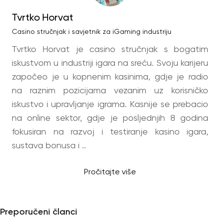
Tvrtko Horvat
Casino stručnjak i savjetnik za iGaming industriju
Tvrtko Horvat je casino stručnjak s bogatim
iskustvom u industriji igara na sreću. Svoju karijeru
započeo je u kopnenim kasinima, gdje je radio
na raznim pozicijama vezanim uz korisničko
iskustvo i upravljanje igrama. Kasnije se prebacio
na online sektor, gdje je posljednjih 8 godina
fokusiran na razvoj i testiranje kasino igara,
sustava bonusa i ..
Pročitajte više
Preporučeni članci