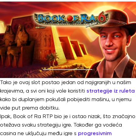
Tako je ovaj slot postao jedan od najigranijih u našim
krajevima, a svi oni koji vole koristiti
strategije iz ruleta
kako bi duplanjem pokušali pobijediti mašinu, u njemu
vide put prema dobitku.
Ipak, Book of Ra RTP bio je i ostao nizak, što značajno
otežava svaku strategiju igre. Također ga vodeća
casina ne uključuju među igre s
progresivnim