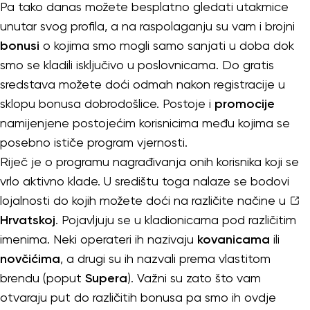
Pa tako danas možete besplatno gledati utakmice
unutar svog profila, a na raspolaganju su vam i brojni
bonusi
o kojima smo mogli samo sanjati u doba dok
smo se kladili isključivo u poslovnicama. Do gratis
sredstava možete doći odmah nakon registracije u
sklopu bonusa dobrodošlice. Postoje i
promocije
namijenjene postojećim korisnicima među kojima se
posebno ističe program vjernosti.
Riječ je o programu nagrađivanja onih korisnika koji se
vrlo aktivno klade. U središtu toga nalaze se bodovi
lojalnosti do kojih možete doći na različite načine u
Hrvatskoj
. Pojavljuju se u kladionicama pod različitim
imenima. Neki operateri ih nazivaju
kovanicama
ili
novčićima
, a drugi su ih nazvali prema vlastitom
brendu (poput
Supera
). Važni su zato što vam
otvaraju put do različitih bonusa pa smo ih ovdje