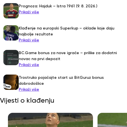
Prognoza: Hajduk – Istra 1961 (9. 8. 2026.)
Prikaži više
Klađenje na europski Superkup – oklade koje daju
najbolje rezultate
Prikaži više
BC.Game bonus za nove igrače – prilike za dodatni
novac na prvi depozit
Prikaži više
Trostruko pojačajte start uz BitGuruz bonus
dobrodošlice
Prikaži više
Vijesti o klađenju