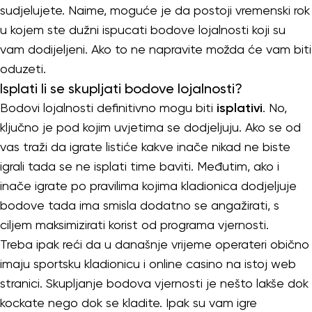
sudjelujete. Naime, moguće je da postoji vremenski rok
u kojem ste dužni ispucati bodove lojalnosti koji su
vam dodijeljeni. Ako to ne napravite možda će vam biti
oduzeti.
Isplati li se skupljati bodove lojalnosti?
Bodovi lojalnosti definitivno mogu biti
isplativi
. No,
ključno je pod kojim uvjetima se dodjeljuju. Ako se od
vas traži da igrate listiće kakve inače nikad ne biste
igrali tada se ne isplati time baviti. Međutim, ako i
inače igrate po pravilima kojima kladionica dodjeljuje
bodove tada ima smisla dodatno se angažirati, s
ciljem maksimizirati korist od programa vjernosti.
Treba ipak reći da u današnje vrijeme operateri obično
imaju sportsku kladionicu i online casino na istoj web
stranici. Skupljanje bodova vjernosti je nešto lakše dok
kockate nego dok se kladite. Ipak su vam igre