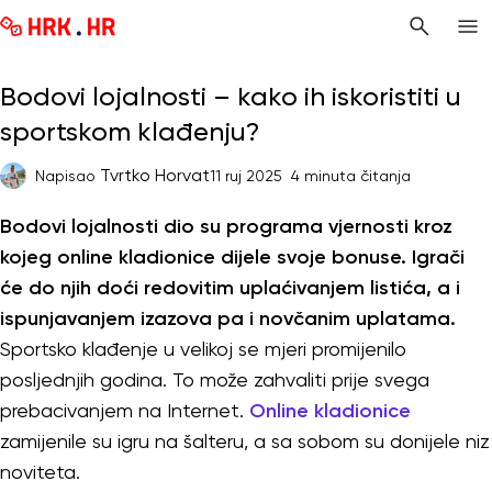
Bodovi lojalnosti – kako ih iskoristiti u
sportskom klađenju?
Tvrtko Horvat
Napisao
11 ruj 2025
4 minuta čitanja
Bodovi lojalnosti dio su programa vjernosti kroz
kojeg online kladionice dijele svoje bonuse. Igrači
će do njih doći redovitim uplaćivanjem listića, a i
ispunjavanjem izazova pa i novčanim uplatama.
Sportsko klađenje u velikoj se mjeri promijenilo
posljednjih godina. To može zahvaliti prije svega
prebacivanjem na Internet.
Online kladionice
zamijenile su igru na šalteru, a sa sobom su donijele niz
noviteta.