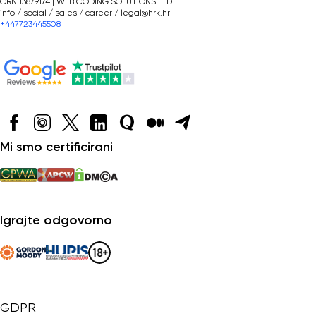
CRN 13879174 | WEB CODING SOLUTIONS LTD
info / social / sales / career /
legal@hrk.hr
+447723445508
Mi smo certificirani
Igrajte odgovorno
GDPR