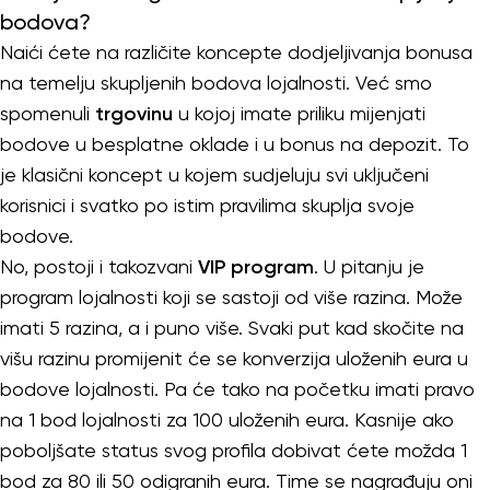
bodova?
Naići ćete na različite koncepte dodjeljivanja bonusa
na temelju skupljenih bodova lojalnosti. Već smo
spomenuli
trgovinu
u kojoj imate priliku mijenjati
bodove u besplatne oklade i u bonus na depozit. To
je klasični koncept u kojem sudjeluju svi uključeni
korisnici i svatko po istim pravilima skuplja svoje
bodove.
No, postoji i takozvani
VIP program
. U pitanju je
program lojalnosti koji se sastoji od više razina. Može
imati 5 razina, a i puno više. Svaki put kad skočite na
višu razinu promijenit će se konverzija uloženih eura u
bodove lojalnosti. Pa će tako na početku imati pravo
na 1 bod lojalnosti za 100 uloženih eura. Kasnije ako
poboljšate status svog profila dobivat ćete možda 1
bod za 80 ili 50 odigranih eura. Time se nagrađuju oni