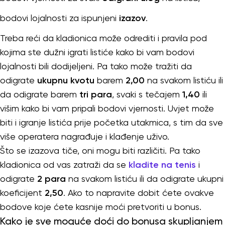
bodovi lojalnosti za ispunjeni
izazov
.
Treba reći da kladionica može odrediti i pravila pod
kojima ste dužni igrati listiće kako bi vam bodovi
lojalnosti bili dodijeljeni. Pa tako može tražiti da
odigrate
ukupnu kvotu
barem
2,00
na svakom listiću ili
da odigrate barem
tri para
, svaki s tečajem
1,40
ili
višim kako bi vam pripali bodovi vjernosti. Uvjet može
biti i igranje listića prije početka utakmica, s tim da sve
više operatera nagrađuje i klađenje uživo.
Što se izazova tiče, oni mogu biti različiti. Pa tako
kladionica od vas zatraži da se
kladite na tenis
i
odigrate
2 para
na svakom listiću ili da odigrate ukupni
koeficijent
2,50
. Ako to napravite dobit ćete ovakve
bodove koje ćete kasnije moći pretvoriti u bonus.
Kako je sve moguće doći do bonusa skupljanjem