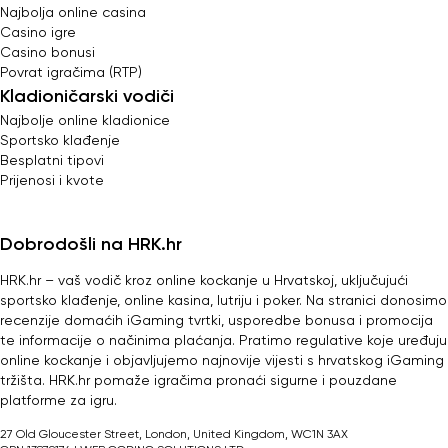
Najbolja online casina
Casino igre
Casino bonusi
Povrat igračima (RTP)
Kladioničarski vodiči
Najbolje online kladionice
Sportsko klađenje
Besplatni tipovi
Prijenosi i kvote
Dobrodošli na HRK.hr
HRK.hr – vaš vodič kroz online kockanje u Hrvatskoj, uključujući
sportsko klađenje, online kasina, lutriju i poker. Na stranici donosimo
recenzije domaćih iGaming tvrtki, usporedbe bonusa i promocija
te informacije o načinima plaćanja. Pratimo regulative koje uređuju
online kockanje i objavljujemo najnovije vijesti s hrvatskog iGaming
tržišta. HRK.hr pomaže igračima pronaći sigurne i pouzdane
platforme za igru.
27 Old Gloucester Street, London, United Kingdom, WC1N 3AX