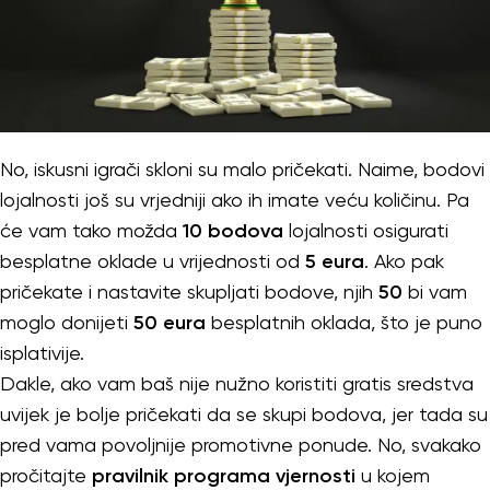
No, iskusni igrači skloni su malo pričekati. Naime, bodovi
lojalnosti još su vrjedniji ako ih imate veću količinu. Pa
će vam tako možda
10 bodova
lojalnosti osigurati
besplatne oklade u vrijednosti od
5 eura
. Ako pak
pričekate i nastavite skupljati bodove, njih
50
bi vam
moglo donijeti
50 eura
besplatnih oklada, što je puno
isplativije.
Dakle, ako vam baš nije nužno koristiti gratis sredstva
uvijek je bolje pričekati da se skupi bodova, jer tada su
pred vama povoljnije promotivne ponude. No, svakako
pročitajte
pravilnik programa vjernosti
u kojem