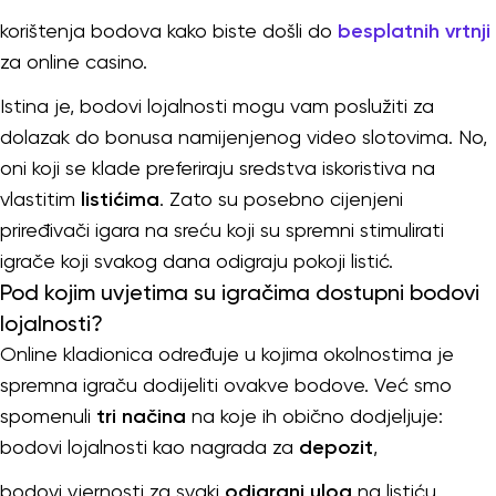
korištenja bodova kako biste došli do
besplatnih vrtnji
za online casino.
Istina je, bodovi lojalnosti mogu vam poslužiti za
dolazak do bonusa namijenjenog video slotovima. No,
oni koji se klade preferiraju sredstva iskoristiva na
vlastitim
listićima
. Zato su posebno cijenjeni
priređivači igara na sreću koji su spremni stimulirati
igrače koji svakog dana odigraju pokoji listić.
Pod kojim uvjetima su igračima dostupni bodovi
lojalnosti?
Online kladionica određuje u kojima okolnostima je
spremna igraču dodijeliti ovakve bodove. Već smo
spomenuli
tri načina
na koje ih obično dodjeljuje:
bodovi lojalnosti kao nagrada za
depozit
,
bodovi vjernosti za svaki
odigrani ulog
na listiću,