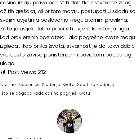
casina imaju pravo poništiti dobitke ostvarene zbog
očitih grešaka, ali pritom moraju postupati u skladu sa
svojim uvjetima poslovanja i regulatornim pravilima.
Zato je uvijek dobro pročitati uvjete korištenja i igrati
kod provjerenih operatera. Iako pogrešne kvote mogu
izgledati kao prilika života, stvarnost je da takvi dobici
vrlo često završe poništenjem i povratom početnog
uloga.
Post Views:
212
Casino
Kladionica
Klađenje
Kvota
Sportsko klađenje
što se događa kada casino pogriješi kvotu