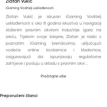
Zlatan Vukić
iGaming Voditelj usklađenosti
Zlatan Vukić je iskusan iGaming Voditelj
usklađenosti s oko 8 godina iskustva u navigaciji
složenim pravnim okvirom industrije igara na
sreću. Tijekom svoje karijere, Zlatan je radio s
poznatim iGaming brendovima, uključujući
vodeće online kockarnice i kladionice,
osiguravajući da ispunjavaju regulatorne
zahtjeve i posluju u skladu s pravnim okvi ..
Pročitajte više
Preporučeni članci