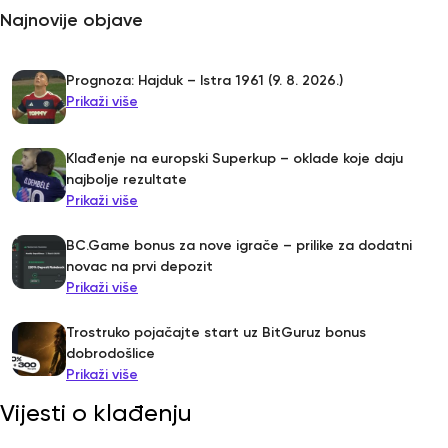
Najnovije objave
Prognoza: Hajduk – Istra 1961 (9. 8. 2026.)
Prikaži više
Klađenje na europski Superkup – oklade koje daju
najbolje rezultate
Prikaži više
BC.Game bonus za nove igrače – prilike za dodatni
novac na prvi depozit
Prikaži više
Trostruko pojačajte start uz BitGuruz bonus
dobrodošlice
Prikaži više
Vijesti o klađenju