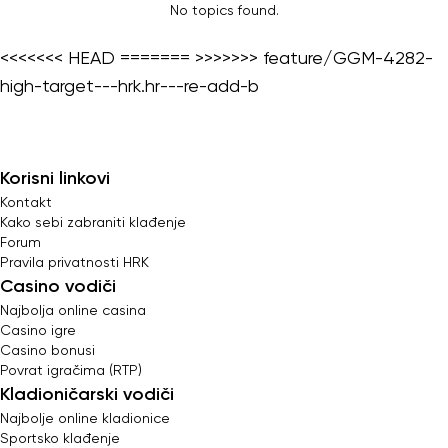
No topics found.
<<<<<<< HEAD ======= >>>>>>> feature/GGM-4282-
high-target---hrk.hr---re-add-b
Korisni linkovi
Kontakt
Kako sebi zabraniti klađenje
Forum
Pravila privatnosti HRK
Casino vodiči
Najbolja online casina
Casino igre
Casino bonusi
Povrat igračima (RTP)
Kladioničarski vodiči
Najbolje online kladionice
Sportsko klađenje