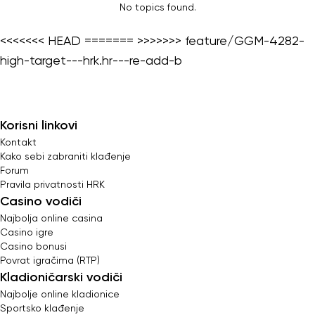
No topics found.
<<<<<<< HEAD ======= >>>>>>> feature/GGM-4282-
high-target---hrk.hr---re-add-b
Korisni linkovi
Kontakt
Kako sebi zabraniti klađenje
Forum
Pravila privatnosti HRK
Casino vodiči
Najbolja online casina
Casino igre
Casino bonusi
Povrat igračima (RTP)
Kladioničarski vodiči
Najbolje online kladionice
Sportsko klađenje