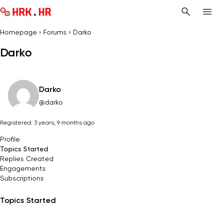
Homepage
›
Forums
›
Darko
Darko
Darko
@darko
Registered: 3 years, 9 months ago
Profile
Topics Started
Replies Created
Engagements
Subscriptions
Topics Started