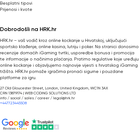
Besplatni tipovi
Prijenosi i kvote
Dobrodošli na HRK.hr
HRK.hr – vaš vodič kroz online kockanje u Hrvatskoj, uključujući
sportsko klađenje, online kasina, lutriju i poker. Na stranici donosimo
recenzije domaćih iGaming tvrtki, usporedbe bonusa i promocija
te informacije o načinima plaćanja. Pratimo regulative koje uređuju
online kockanje i objavljujemo najnovije vijesti s hrvatskog iGaming
tržišta. HRK.hr pomaže igračima pronaći sigurne i pouzdane
platforme za igru.
27 Old Gloucester Street, London, United Kingdom, WC1N 3AX
CRN 13879174 | WEB CODING SOLUTIONS LTD
info / social / sales / career /
legal@hrk.hr
+447723445508