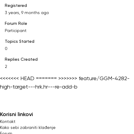
Registered
3 years, 9 months ago
Forum Role
Participant
Topics Started
0
Replies Created
2
<<<<<<< HEAD ======= >>>>>>> feature/GGM-4282-
high-target---hrk.hr---re-add-b
Korisni linkovi
Kontakt
Kako sebi zabraniti klađenje
Forum