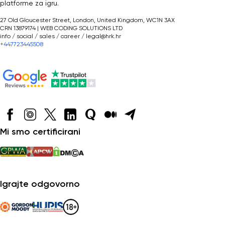
platforme za igru.
27 Old Gloucester Street, London, United Kingdom, WC1N 3AX
CRN 13879174 | WEB CODING SOLUTIONS LTD
info / social / sales / career /
legal@hrk.hr
+447723445508
Mi smo certificirani
Igrajte odgovorno