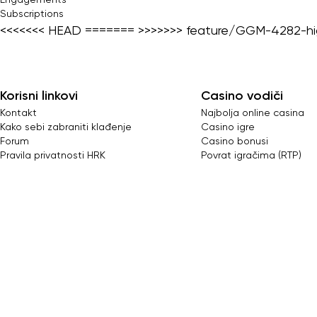
Subscriptions
<<<<<<< HEAD ======= >>>>>>> feature/GGM-4282-hig
Korisni linkovi
Casino vodiči
Kontakt
Najbolja online casina
Kako sebi zabraniti klađenje
Casino igre
Forum
Casino bonusi
Pravila privatnosti HRK
Povrat igračima (RTP)