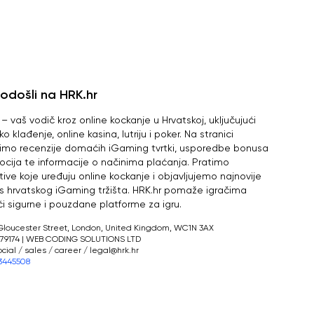
odošli na HRK.hr
 – vaš vodič kroz online kockanje u Hrvatskoj, uključujući
o klađenje, online kasina, lutriju i poker. Na stranici
imo recenzije domaćih iGaming tvrtki, usporedbe bonusa
ocija te informacije o načinima plaćanja. Pratimo
tive koje uređuju online kockanje i objavljujemo najnovije
i s hrvatskog iGaming tržišta. HRK.hr pomaže igračima
i sigurne i pouzdane platforme za igru.
Gloucester Street, London, United Kingdom, WC1N 3AX
879174 | WEB CODING SOLUTIONS LTD
social / sales / career /
legal@hrk.hr
3445508