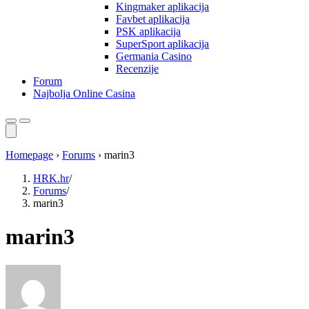
Kingmaker aplikacija
Favbet aplikacija
PSK aplikacija
SuperSport aplikacija
Germania Casino
Recenzije
Forum
Najbolja Online Casina
Homepage
›
Forums
›
marin3
HRK.hr
/
Forums
/
marin3
marin3