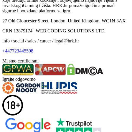
koje uređuju online kockanje i objavljujemo najnovije vijesti s
hrvatskog iGaming tržišta. HRK.hr pomaže igračima pronaći
sigurne i pouzdane platforme za igru.
27 Old Gloucester Street, London, United Kingdom, WC1N 3AX
CRN 13879174 | WEB CODING SOLUTIONS LTD
info / social / sales / career /
legal@hrk.hr
+447723445508
Mi smo certificirani
Igrajte odgovorno