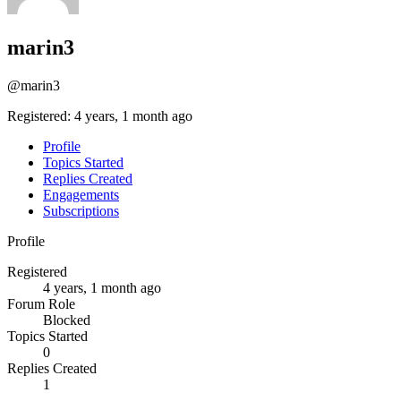
marin3
@marin3
Registered: 4 years, 1 month ago
Profile
Topics Started
Replies Created
Engagements
Subscriptions
Profile
Registered
4 years, 1 month ago
Forum Role
Blocked
Topics Started
0
Replies Created
1