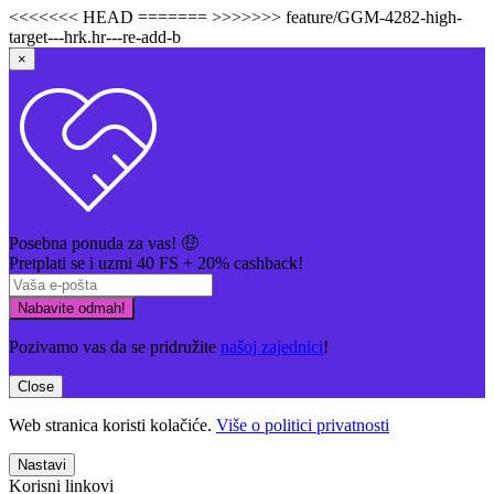
<<<<<<< HEAD ======= >>>>>>> feature/GGM-4282-high-
target---hrk.hr---re-add-b
×
Posebna ponuda za vas! 🤑
Pretplati se i uzmi 40 FS + 20% cashback!
Nabavite odmah!
Pozivamo vas da se pridružite
našoj zajednici
!
Close
Web stranica koristi kolačiće.
Više o politici privatnosti
Nastavi
Korisni linkovi