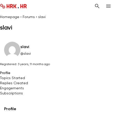
Homepage
›
Forums
›
slavi
slavi
slavi
@slavi
Registered: 3 years, 11 months ago
Profile
Topics Started
Replies Created
Engagements
Subscriptions
Profile