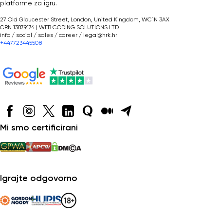
platforme za igru.
27 Old Gloucester Street, London, United Kingdom, WC1N 3AX
CRN 13879174 | WEB CODING SOLUTIONS LTD
info / social / sales / career /
legal@hrk.hr
+447723445508
Mi smo certificirani
Igrajte odgovorno