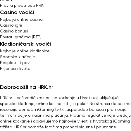
Pravila privatnosti HRK
Casino vodiči
Najbolja online casina
Casino igre
Casino bonusi
Povrat igračima (RTP)
Kladioničarski vodiči
Najbolje online kladionice
Sportsko klađenje
Besplatni tipovi
Prijenosi i kvote
Dobrodošli na HRK.hr
HRK.hr – vaš vodič kroz online kockanje u Hrvatskoj, uključujući
sportsko klađenje, online kasina, lutriju i poker. Na stranici donosimo
recenzije domaćih iGaming tvrtki, usporedbe bonusa i promocija
te informacije o načinima plaćanja. Pratimo regulative koje uređuju
online kockanje i objavljujemo najnovije vijesti s hrvatskog iGaming
tržišta. HRK.hr pomaže igračima pronaći sigurne i pouzdane