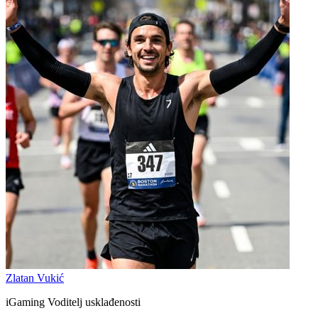
Zlatan Vukić
iGaming Voditelj usklađenosti