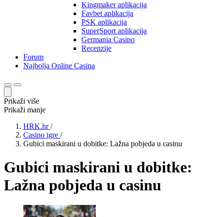
Kingmaker aplikacija
Favbet aplikacija
PSK aplikacija
SuperSport aplikacija
Germania Casino
Recenzije
Forum
Najbolja Online Casina
Prikaži više
Prikaži manje
HRK.hr
/
Casino igre
/
Gubici maskirani u dobitke: Lažna pobjeda u casinu
Gubici maskirani u dobitke:
Lažna pobjeda u casinu