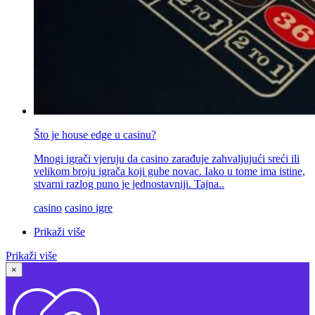
Što je house edge u casinu?
Mnogi igrači vjeruju da casino zarađuje zahvaljujući sreći ili
velikom broju igrača koji gube novac. Iako u tome ima istine,
stvarni razlog puno je jednostavniji. Tajna..
casino
casino igre
Prikaži više
Prikaži više
×