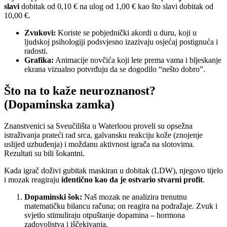
slavi
dobitak od 0,10 € na ulog od 1,00 € kao što slavi dobitak od
10,00 €.
Zvukovi:
Koriste se pobjednički akordi u duru, koji u
ljudskoj psihologiji podsvjesno izazivaju osjećaj postignuća i
radosti.
Grafika:
Animacije novčića koji lete prema vama i bljeskanje
ekrana vizualno potvrđuju da se dogodilo “nešto dobro”.
Što na to kaže neuroznanost?
(Dopaminska zamka)
Znanstvenici sa Sveučilišta u Waterloou proveli su opsežna
istraživanja prateći rad srca, galvansku reakciju kože (znojenje
uslijed uzbuđenja) i moždanu aktivnost igrača na slotovima.
Rezultati su bili šokantni.
Kada igrač doživi gubitak maskiran u dobitak (LDW), njegovo tijelo
i mozak reagiraju
identično kao da je ostvario stvarni profit
.
Dopaminski šok:
Naš mozak ne analizira trenutnu
matematičku bilancu računa; on reagira na podražaje. Zvuk i
svjetlo stimuliraju otpuštanje dopamina – hormona
zadovoljstva i iščekivanja.