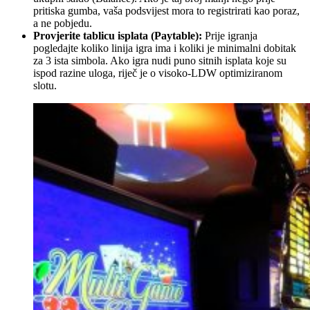
pritiska gumba, vaša podsvijest mora to registrirati kao poraz,
a ne pobjedu.
Provjerite tablicu isplata (Paytable):
Prije igranja
pogledajte koliko linija igra ima i koliki je minimalni dobitak
za 3 ista simbola. Ako igra nudi puno sitnih isplata koje su
ispod razine uloga, riječ je o visoko-LDW optimiziranom
slotu.