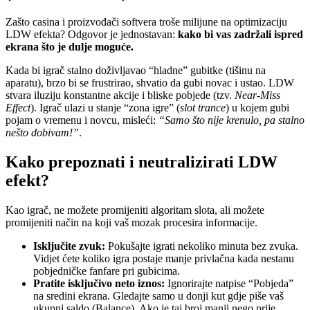
Zašto casina i proizvođači softvera troše milijune na optimizaciju
LDW efekta? Odgovor je jednostavan:
kako bi vas zadržali ispred
ekrana što je dulje moguće.
Kada bi igrač stalno doživljavao “hladne” gubitke (tišinu na
aparatu), brzo bi se frustrirao, shvatio da gubi novac i ustao. LDW
stvara iluziju konstantne akcije i bliske pobjede (tzv.
Near-Miss
Effect
). Igrač ulazi u stanje “zona igre” (
slot trance
) u kojem gubi
pojam o vremenu i novcu, misleći:
“Samo što nije krenulo, pa stalno
nešto dobivam!”
.
Kako prepoznati i neutralizirati LDW
efekt?
Kao igrač, ne možete promijeniti algoritam slota, ali možete
promijeniti način na koji vaš mozak procesira informacije.
Isključite zvuk:
Pokušajte igrati nekoliko minuta bez zvuka.
Vidjet ćete koliko igra postaje manje privlačna kada nestanu
pobjedničke fanfare pri gubicima.
Pratite isključivo neto iznos:
Ignorirajte natpise “Pobjeda”
na sredini ekrana. Gledajte samo u donji kut gdje piše vaš
ukupni saldo (Balance). Ako je taj broj manji nego prije