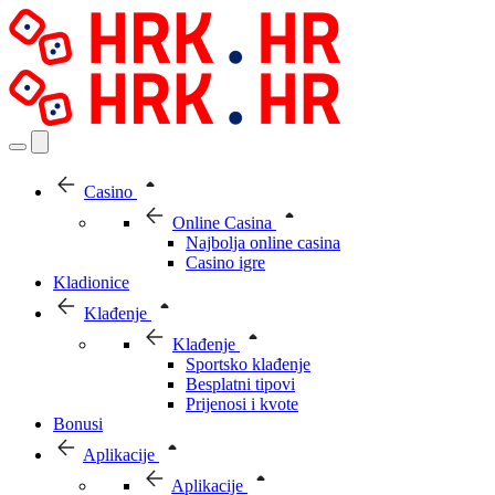
Casino
Online Casina
Najbolja online casina
Casino igre
Kladionice
Klađenje
Klađenje
Sportsko klađenje
Besplatni tipovi
Prijenosi i kvote
Bonusi
Aplikacije
Aplikacije