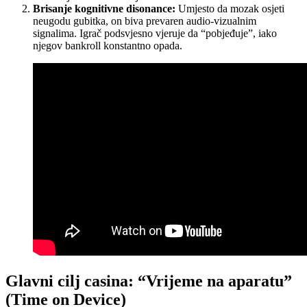
Brisanje kognitivne disonance:
Umjesto da mozak osjeti
neugodu gubitka, on biva prevaren audio-vizualnim
signalima. Igrač podsvjesno vjeruje da “pobjeđuje”, iako
njegov bankroll konstantno opada.
Glavni cilj casina: “Vrijeme na aparatu”
(Time on Device)