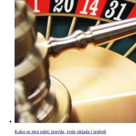
Kako se igra rulet: pravila, vrste oklada i izgledi