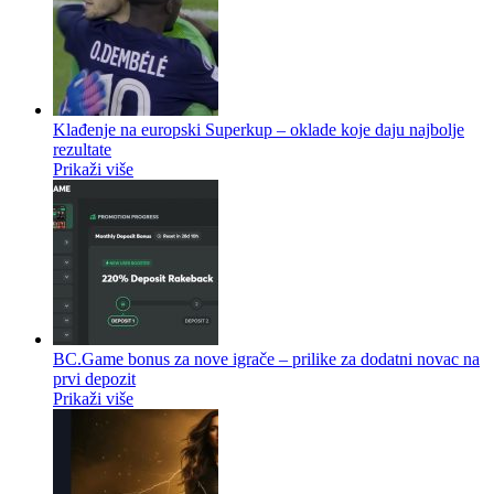
Klađenje na europski Superkup – oklade koje daju najbolje
rezultate
Prikaži više
BC.Game bonus za nove igrače – prilike za dodatni novac na
prvi depozit
Prikaži više