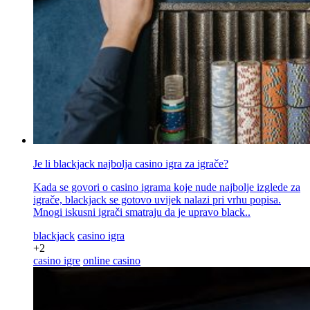
Je li blackjack najbolja casino igra za igrače?
Kada se govori o casino igrama koje nude najbolje izglede za
igrače, blackjack se gotovo uvijek nalazi pri vrhu popisa.
Mnogi iskusni igrači smatraju da je upravo black..
blackjack
casino igra
+2
casino igre
online casino