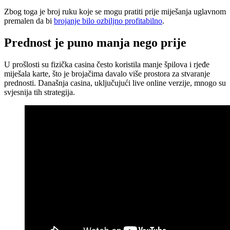
Zbog toga je broj ruku koje se mogu pratiti prije miješanja uglavnom
premalen da bi
brojanje bilo ozbiljno profitabilno
.
Prednost je puno manja nego prije
U prošlosti su fizička casina često koristila manje špilova i rjeđe
miješala karte, što je brojačima davalo više prostora za stvaranje
prednosti. Današnja casina, uključujući live online verzije, mnogo su
svjesnija tih strategija.