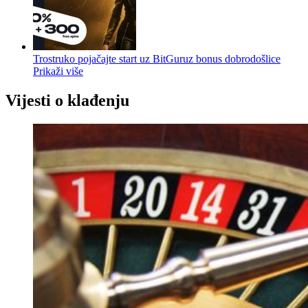
Trostruko pojačajte start uz BitGuruz bonus dobrodošlice
Prikaži više
Vijesti o klađenju