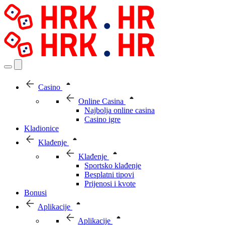
Casino
Online Casina
Najbolja online casina
Casino igre
Kladionice
Klađenje
Klađenje
Sportsko klađenje
Besplatni tipovi
Prijenosi i kvote
Bonusi
Aplikacije
Aplikacije