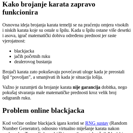
Kako brojanje karata zapravo
funkcionira
Osnovna ideja brojanja karata temelji se na praćenju omjera visokih
i niskih karata koje su ostale u špilu. Kada u špilu ostane više desetki
i asova, igrač matematički dobiva određenu prednost jer raste
vjerojatnost:
blackjacka
jačih početnih ruku
dealerovog bustanja
Brojači karata zato pokušavaju povećavati uloge kada je preostali
špil “povoljan”, a smanjivati ih kada je situacija lošija.
Važno je razumjeti da brojanje karata
nije garancija
dobitka, nego
pokušaj stvaranja male matematičke prednosti kroz velik broj
odigranih ruku.
Problem online blackjacka
Kod većine online blackjack igara koristi se
RNG sustav
(Random
Number Generator), odnosno virtualno miješanje karata nakon