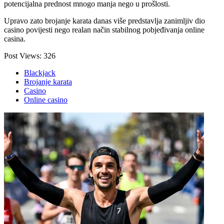
potencijalna prednost mnogo manja nego u prošlosti.
Upravo zato brojanje karata danas više predstavlja zanimljiv dio
casino povijesti nego realan način stabilnog pobjeđivanja online
casina.
Post Views:
326
Blackjack
Brojanje karata
Casino
Online casino