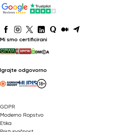
Mi smo certificirani
Igrajte odgovorno
GDPR
Moderno Ropstvo
Etika
Pristupačnost