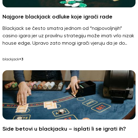
Najgore blackjack odluke koje igrači rade
Blackjack se često smatra jednom od “najpovoljnijih”
casino igara jer uz pravilnu strategiju može imati vrlo nizak
house edge. Upravo zato mnogi igrači vjeruju da je do..
blackjack
+3
Side betovi u blackjacku – isplati li se igrati ih?