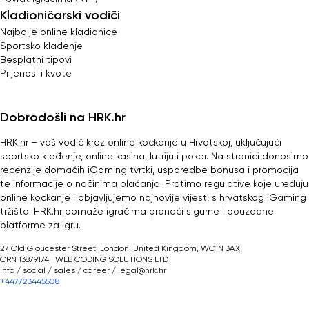
Kladioničarski vodiči
Najbolje online kladionice
Sportsko klađenje
Besplatni tipovi
Prijenosi i kvote
Dobrodošli na HRK.hr
HRK.hr – vaš vodič kroz online kockanje u Hrvatskoj, uključujući
sportsko klađenje, online kasina, lutriju i poker. Na stranici donosimo
recenzije domaćih iGaming tvrtki, usporedbe bonusa i promocija
te informacije o načinima plaćanja. Pratimo regulative koje uređuju
online kockanje i objavljujemo najnovije vijesti s hrvatskog iGaming
tržišta. HRK.hr pomaže igračima pronaći sigurne i pouzdane
platforme za igru.
27 Old Gloucester Street, London, United Kingdom, WC1N 3AX
CRN 13879174 | WEB CODING SOLUTIONS LTD
info / social / sales / career /
legal@hrk.hr
+447723445508