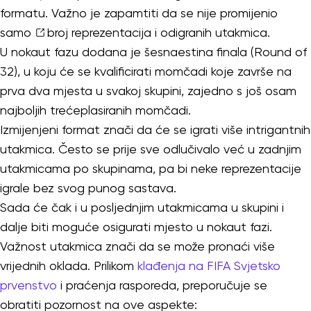
formatu. Važno je zapamtiti da se nije promijenio
samo
broj reprezentacija
i odigranih utakmica.
U nokaut fazu dodana je šesnaestina finala (Round of
32), u koju će se kvalificirati momčadi koje završe na
prva dva mjesta u svakoj skupini, zajedno s još osam
najboljih trećeplasiranih momčadi.
Izmijenjeni format znači da će se igrati više intrigantnih
utakmica. Često se prije sve odlučivalo već u zadnjim
utakmicama po skupinama, pa bi neke reprezentacije
igrale bez svog punog sastava.
Sada će čak i u posljednjim utakmicama u skupini i
dalje biti moguće osigurati mjesto u nokaut fazi.
Važnost utakmica znači da se može pronaći više
vrijednih oklada. Prilikom
klađenja na FIFA Svjetsko
prvenstvo
i praćenja rasporeda, preporučuje se
obratiti pozornost na ove aspekte: