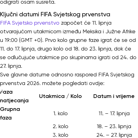
odigrati osam susreta.
Ključni datumi FIFA Svjetskog prvenstva
FIFA Svjetsko prvenstvo
započet će 11. lipnja
otvarajućom utakmicom između Meksika i Južne Afrike
u 19:00 (GMT +0). Prvo kolo grupne faze igrat će se od
11. do 17. lipnja, drugo kolo od 18. do 23. lipnja, dok će
se odlučujuće utakmice po skupinama igrati od 24. do
27. lipnja.
Sve glavne datume odnosno raspored FIFA Svjetskog
prvenstva 2026. možete pogledati ovdje:
Faza
Utakmica / Kolo
Datum i vrijeme
natjecanja
Grupna
1. kolo
11. – 17. lipnja
faza
2. kolo
18. – 23. lipnja
3. kolo
24. – 27. lipnja