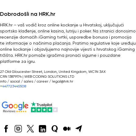
Dobrodošli na HRK.hr
HRK.hr – vaš vodič kroz online kockanje u Hrvatskoj, uključujući
sportsko klađenje, online kasina, lutriju i poker. Na stranici donosimo
recenzije domaćih iGaming tvrtki, usporedbe bonusa i promocija
te informacije o načinima plaćanja. Pratimo regulative koje uređuju
online kockanje i objavljujemo najnovije vijesti s hrvatskog iGaming
tržišta. HRK.hr pomaže igračima pronaći sigurne i pouzdane
platforme za igru.
27 Old Gloucester Street, London, United Kingdom, WC1N 3AX
CRN 13879174 | WEB CODING SOLUTIONS LTD
info / social / sales / career /
legal@hrk.hr
+447723445508