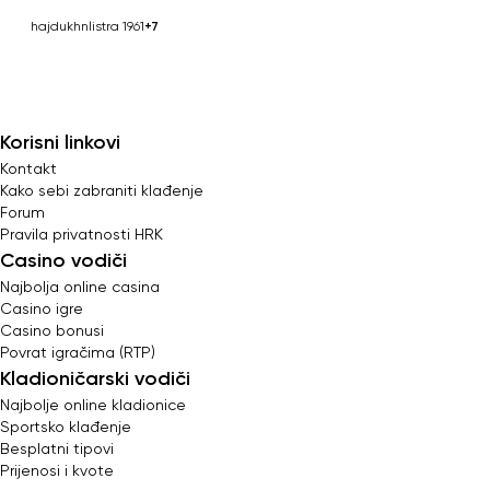
hajduk
hnl
istra 1961
+7
Korisni linkovi
Kontakt
Kako sebi zabraniti klađenje
Forum
Pravila privatnosti HRK
Casino vodiči
Najbolja online casina
Casino igre
Casino bonusi
Povrat igračima (RTP)
Kladioničarski vodiči
Najbolje online kladionice
Sportsko klađenje
Besplatni tipovi
Prijenosi i kvote