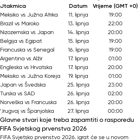
Utakmica
Datum
Vrijeme (GMT +0)
Meksiko vs Južna Afrika
11. lipnja
19:00
Brazil vs Maroko
13. lipnja
22:00
Nizozemska vs Japan
14. lipnja
20:00
Belgija vs Egipat
15. lipnja
19:00
Francuska vs Senegal
16. lipnja
19:00
Argentina vs Alžir
17. lipnja
01:00
Engleska vs Hrvatska
17. lipnja
20:00
Meksiko vs Južna Koreja
19. lipnja
01:00
Japan vs Švedska
25. lipnja
23:00
Turska vs SAD
26. lipnja
02:00
Norveška vs Francuska
26. lipnja
20:00
Urugvaj vs Španjolska
27. lipnja
00:00
Glavne stvari koje treba zapamtiti o rasporedu
FIFA Svjetskog prvenstva 2026
FIFA Svjetsko prvenstvo 2026. igrat će se u novom