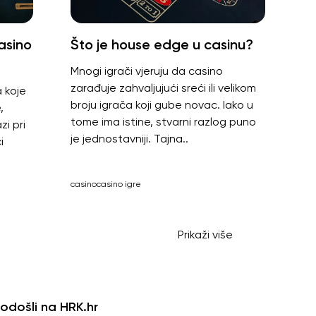
casino
Što je house edge u casinu?
Mnogi igrači vjeruju da casino
zarađuje zahvaljujući sreći ili velikom
 koje
broju igrača koji gube novac. Iako u
,
tome ima istine, stvarni razlog puno
i pri
je jednostavniji. Tajna..
i
casino
casino igre
Prikaži više
odošli na HRK.hr