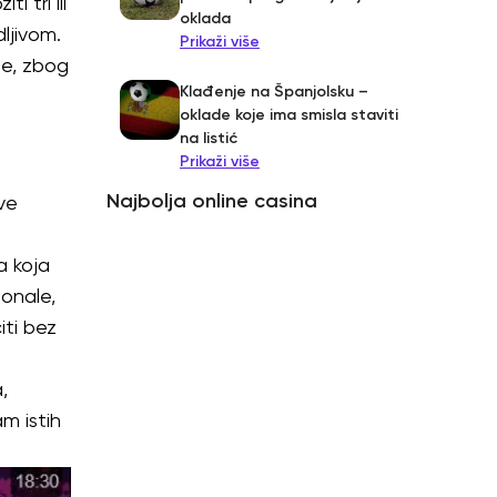
 tri ili
oklada
dljivom.
Prikaži više
 ne, zbog
Klađenje na Španjolsku –
oklade koje ima smisla staviti
na listić
Prikaži više
Najbolja online casina
kve
a koja
gonale,
iti bez
,
m istih