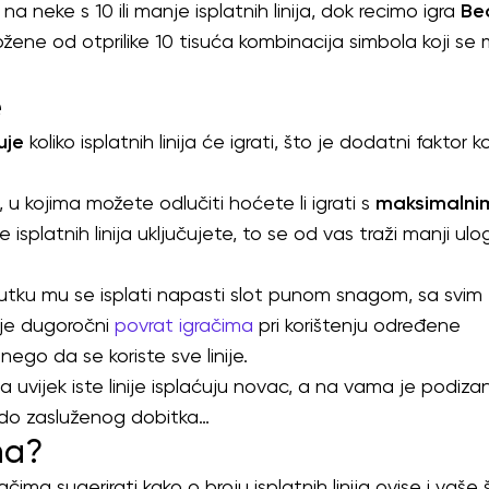
e na neke s 10 ili manje isplatnih linija, dok recimo igra
Bea
ložene od otprilike 10 tisuća kombinacija simbola koji s
e
uje
koliko isplatnih linija će igrati, što je dodatni faktor 
a, u kojima možete odlučiti hoćete li igrati s
maksimalni
isplatnih linija uključujete, to se od vas traži manji ulog,
nutku mu se isplati napasti slot punom snagom, sa svim
a je dugoročni
povrat igračima
pri korištenju određene
i nego da se koriste sve linije.
ma uvijek iste linije isplaćuju novac, a na vama je podizan
t do zasluženog dobitka…
eha?
ima sugerirati kako o broju isplatnih linija ovise i vaše