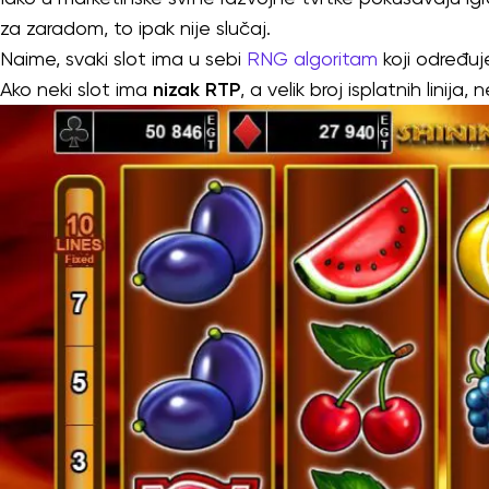
za zaradom, to ipak nije slučaj.
Naime, svaki slot ima u sebi
RNG algoritam
koji određuje
Ako neki slot ima
nizak RTP
, a velik broj isplatnih linija, 