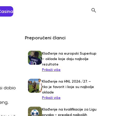
Casina
Preporučeni članci
Klađenje na europski Superkup
– oklade koje daju najbolje
rezultate
Prikaži više
Klađenje na HNL 2026./27. –
tko je favorit i koje su najbolje
isi dobio
oklade
Prikaži više
(eng.
Klađenje na kvalifikacije za Ligu
prvaka – pregled najboljih