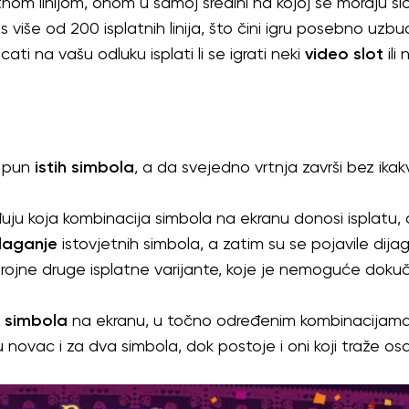
 linijom, onom u samoj sredini na kojoj se moraju složiti
s više od 200 isplatnih linija, što čini igru posebno uzbu
ti na vašu odluku isplati li se igrati neki
video slot
ili
e pun
istih simbola
, a da svejedno vrtnja završi bez ika
đuju koja kombinacija simbola na ekranu donosi isplatu, 
laganje
istovjetnih simbola, a zatim su se pojavile dija
 brojne druge isplatne varijante, koje je nemoguće dokuč
h simbola
na ekranu, u točno određenim kombinacijama
 novac i za dva simbola, dok postoje i oni koji traže osa