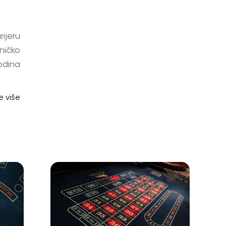
rijeru
ničko
godina
e više