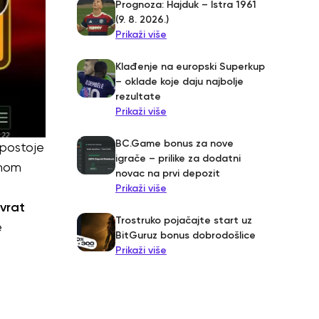
Prognoza: Hajduk – Istra 1961
(9. 8. 2026.)
Prikaži više
Klađenje na europski Superkup
– oklade koje daju najbolje
rezultate
Prikaži više
BC.Game bonus za nove
, postoje
igrače – prilike za dodatni
tnom
novac na prvi depozit
Prikaži više
vrat
Trostruko pojačajte start uz
e
BitGuruz bonus dobrodošlice
Prikaži više