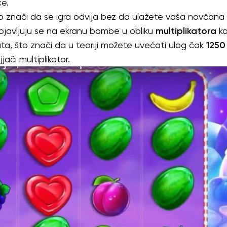
ce.
to znači da se igra odvija bez da ulažete vaša novčana
a pojavljuju se na ekranu bombe u obliku
multiplikatora
ko
a, što znači da u teoriji možete uvećati ulog čak
1250
jači multiplikator.