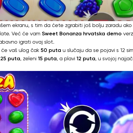
šem ekranu, s tim da ćete zgrabiti još bolju zaradu ako
splate. Već će vam
Sweet Bonanza hrvatska demo
verz
abavno igrati ovaj slot.
it će vaš ulog čak
50 puta
u slučaju da se pojavi s 12 si
g
25 puta
, zeleni
15 puta
, a plavi
12 puta
, u svojoj najjač