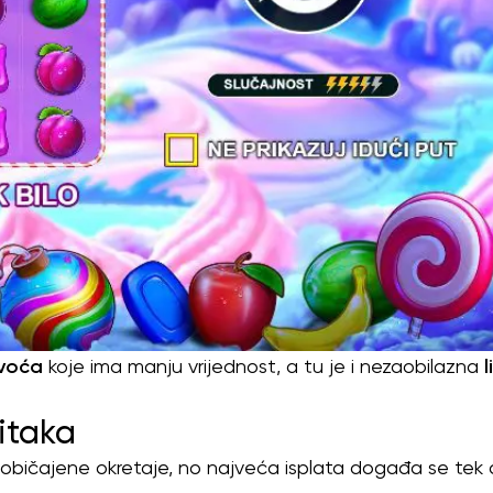
voća
koje ima manju vrijednost, a tu je i nezaobilazna
l
itaka
običajene okretaje, no najveća isplata događa se tek 