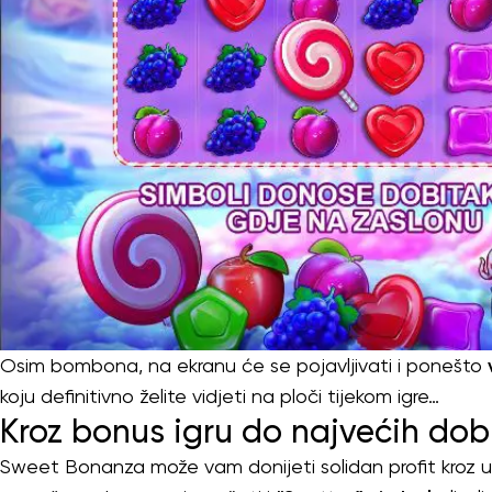
Osim bombona, na ekranu će se pojavljivati i ponešto
koju definitivno želite vidjeti na ploči tijekom igre…
Kroz bonus igru do najvećih dob
Sweet Bonanza može vam donijeti solidan profit kroz u