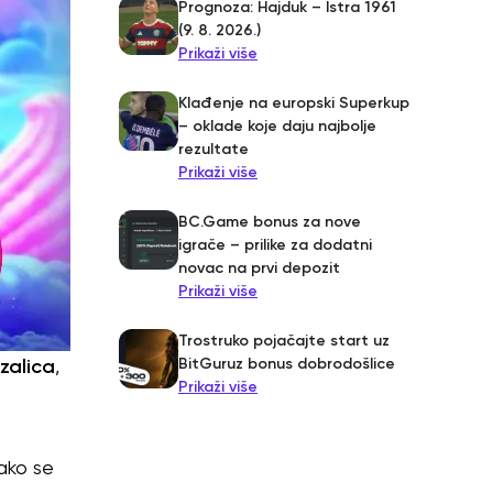
Prognoza: Hajduk – Istra 1961
(9. 8. 2026.)
Prikaži više
Klađenje na europski Superkup
– oklade koje daju najbolje
rezultate
Prikaži više
BC.Game bonus za nove
igrače – prilike za dodatni
novac na prvi depozit
Prikaži više
Trostruko pojačajte start uz
izalica
,
BitGuruz bonus dobrodošlice
Prikaži više
ako se