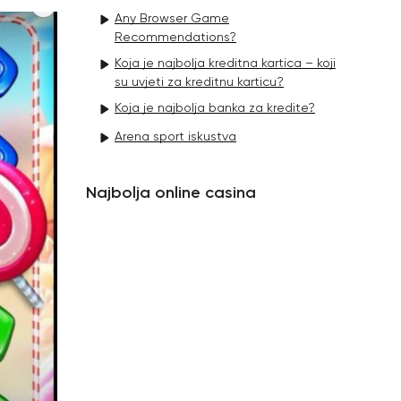
Any Browser Game
Recommendations?
Koja je najbolja kreditna kartica – koji
su uvjeti za kreditnu karticu?
Koja je najbolja banka za kredite?
Arena sport iskustva
Najbolja online casina