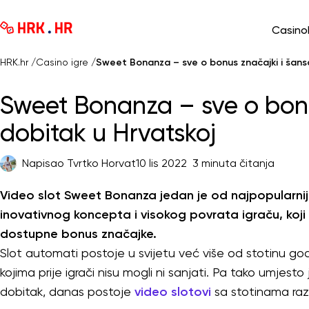
Casino
HRK.hr
/
Casino igre
/
Sweet Bonanza – sve o bonus značajki i šans
Sweet Bonanza – sve o bon
dobitak u Hrvatskoj
Napisao
Tvrtko Horvat
10 lis 2022
3 minuta čitanja
Video slot Sweet Bonanza jedan je od najpopularnij
inovativnog koncepta i visokog povrata igraču, koji
dostupne bonus značajke.
Slot automati postoje u svijetu već više od stotinu god
kojima prije igrači nisu mogli ni sanjati. Pa tako umjesto
dobitak, danas postoje
video slotovi
sa stotinama različ