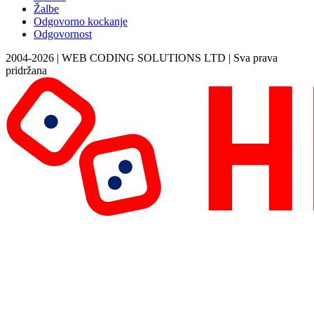
Žalbe
Odgovorno kockanje
Odgovornost
2004-2026 | WEB CODING SOLUTIONS LTD | Sva prava
pridržana