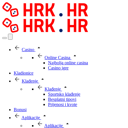
Casino
Online Casina
Najbolja online casina
Casino igre
Kladionice
Klađenje
Klađenje
Sportsko klađenje
Besplatni tipovi
Prijenosi i kvote
Bonusi
Aplikacije
Aplikacije