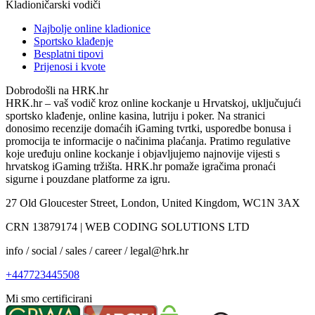
Kladioničarski vodiči
Najbolje online kladionice
Sportsko klađenje
Besplatni tipovi
Prijenosi i kvote
Dobrodošli na HRK.hr
HRK.hr – vaš vodič kroz online kockanje u Hrvatskoj, uključujući
sportsko klađenje, online kasina, lutriju i poker. Na stranici
donosimo recenzije domaćih iGaming tvrtki, usporedbe bonusa i
promocija te informacije o načinima plaćanja. Pratimo regulative
koje uređuju online kockanje i objavljujemo najnovije vijesti s
hrvatskog iGaming tržišta. HRK.hr pomaže igračima pronaći
sigurne i pouzdane platforme za igru.
27 Old Gloucester Street, London, United Kingdom, WC1N 3AX
CRN 13879174 | WEB CODING SOLUTIONS LTD
info / social / sales / career /
legal@hrk.hr
+447723445508
Mi smo certificirani