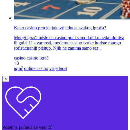
Kako casino procjenjuje vrijednost svakog igrača?
Mnogi igrači misle da casino prati samo koliko netko dobiva
ili gubi. U stvarnosti, moderne casino tvrtke koriste mnogo
sofisticiraniji pristup. Njih ne zanima samo rez..
casino
casino igrač
+3
igrač
online casino
vrijednost
×
Posebna ponuda za vas! 🤑