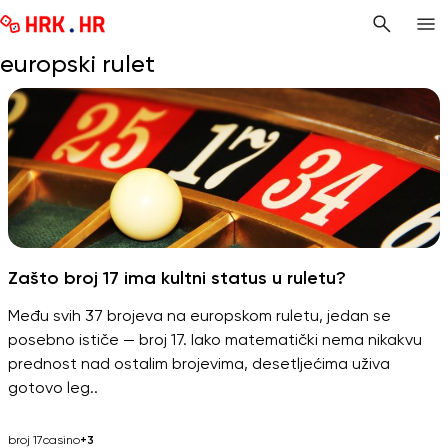
europski rulet
Zašto broj 17 ima kultni status u ruletu?
Među svih 37 brojeva na europskom ruletu, jedan se
posebno ističe — broj 17. Iako matematički nema nikakvu
prednost nad ostalim brojevima, desetljećima uživa
gotovo leg..
broj 17
casino
+3