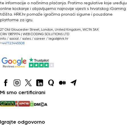
te informacije o načinima plaćanja. Pratimo regulative koje uređuju
online kockanje i objavljujemo najnovije vijesti s hrvatskog iGaming
tržišta. HRK.hr pomaže igračima pronaći sigurne i pouzdane
platforme za igru.
27 Old Gloucester Street, London, United Kingdom, WC1N 3AX
CRN 13879174 | WEB CODING SOLUTIONS LTD
info / social / sales / career /
legal@hrk.hr
+447723445508
Mi smo certificirani
Igrajte odgovorno