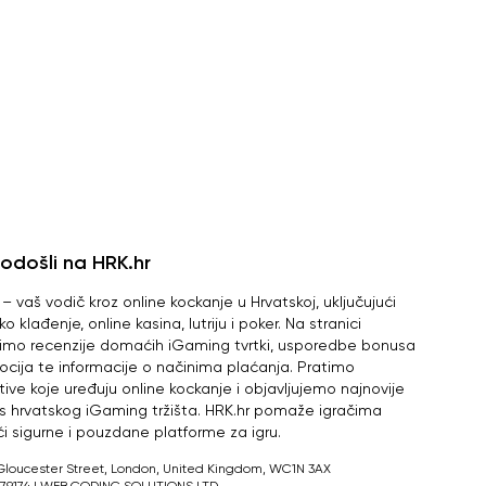
odošli na HRK.hr
 – vaš vodič kroz online kockanje u Hrvatskoj, uključujući
o klađenje, online kasina, lutriju i poker. Na stranici
imo recenzije domaćih iGaming tvrtki, usporedbe bonusa
ocija te informacije o načinima plaćanja. Pratimo
tive koje uređuju online kockanje i objavljujemo najnovije
i s hrvatskog iGaming tržišta. HRK.hr pomaže igračima
i sigurne i pouzdane platforme za igru.
Gloucester Street, London, United Kingdom, WC1N 3AX