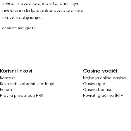
sreća i novac spoje u istoj priči, nije
neobično da ljudi pokušavaju pronaći
skrivena objašnje..
casino
casino igre
+3
Korisni linkovi
Casino vodiči
Kontakt
Najbolja online casina
Kako sebi zabraniti klađenje
Casino igre
Forum
Casino bonusi
Pravila privatnosti HRK
Povrat igračima (RTP)