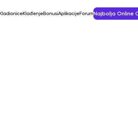
Najbolja Online 
Kladionice
Klađenje
Bonusi
Aplikacije
Forum