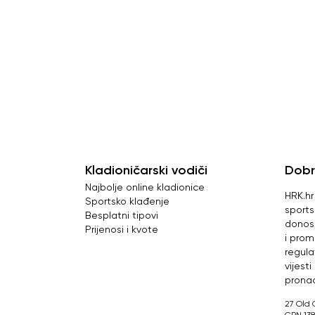
Kladioničarski vodiči
Dobr
Najbolje online kladionice
HRK.hr
Sportsko klađenje
sportsk
Besplatni tipovi
donos
Prijenosi i kvote
i prom
regula
vijest
pronać
27 Old 