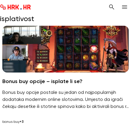
isplativost
Bonus buy opcije – isplate li se?
Bonus buy opcije postale su jedan od najpopularnijih
dodataka modernim online slotovima. Umjesto da igrači
čekaju desetke ili stotine spinova kako bi aktivirali bonus r..
bonus buy
+3