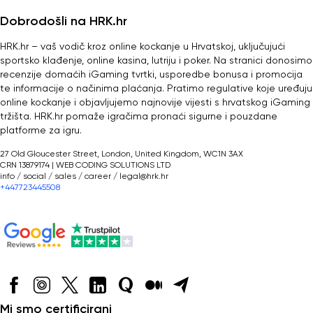
Dobrodošli na HRK.hr
HRK.hr – vaš vodič kroz online kockanje u Hrvatskoj, uključujući
sportsko klađenje, online kasina, lutriju i poker. Na stranici donosimo
recenzije domaćih iGaming tvrtki, usporedbe bonusa i promocija
te informacije o načinima plaćanja. Pratimo regulative koje uređuju
online kockanje i objavljujemo najnovije vijesti s hrvatskog iGaming
tržišta. HRK.hr pomaže igračima pronaći sigurne i pouzdane
platforme za igru.
27 Old Gloucester Street, London, United Kingdom, WC1N 3AX
CRN 13879174 | WEB CODING SOLUTIONS LTD
info / social / sales / career /
legal@hrk.hr
+447723445508
Mi smo certificirani