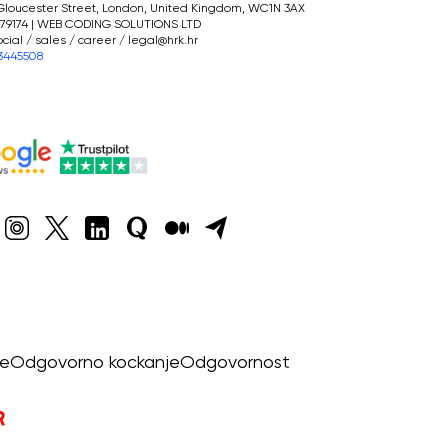
Gloucester Street, London, United Kingdom, WC1N 3AX
879174 | WEB CODING SOLUTIONS LTD
social / sales / career /
legal@hrk.hr
3445508
be
Odgovorno kockanje
Odgovornost