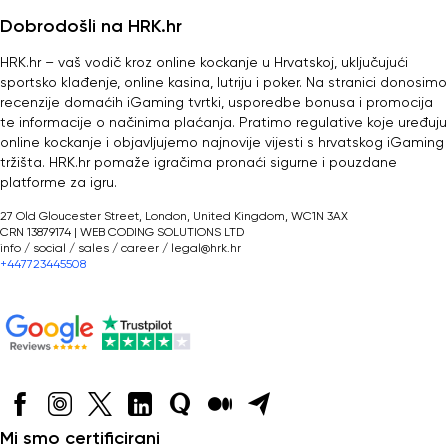
Dobrodošli na HRK.hr
HRK.hr – vaš vodič kroz online kockanje u Hrvatskoj, uključujući
sportsko klađenje, online kasina, lutriju i poker. Na stranici donosimo
recenzije domaćih iGaming tvrtki, usporedbe bonusa i promocija
te informacije o načinima plaćanja. Pratimo regulative koje uređuju
online kockanje i objavljujemo najnovije vijesti s hrvatskog iGaming
tržišta. HRK.hr pomaže igračima pronaći sigurne i pouzdane
platforme za igru.
27 Old Gloucester Street, London, United Kingdom, WC1N 3AX
CRN 13879174 | WEB CODING SOLUTIONS LTD
info / social / sales / career /
legal@hrk.hr
+447723445508
Mi smo certificirani