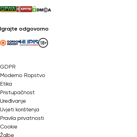
Igrajte odgovorno
GDPR
Moderno Ropstvo
Etika
Pristupačnost
Uređivanje
Uvjeti korištenja
Pravila privatnosti
Cookie
Žalbe