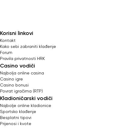
Korisni linkovi
Kontakt
Kako sebi zabraniti klađenje
Forum
Pravila privatnosti HRK
Casino vodiči
Najbolja online casina
Casino igre
Casino bonusi
Povrat igračima (RTP)
Kladioničarski vodiči
Najbolje online kladionice
Sportsko klađenje
Besplatni tipovi
Prijenosi i kvote