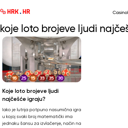
Casino
koje loto brojeve ljudi najče
Koje loto brojeve ljudi
najčešće igraju?
Iako je lutrija potpuno nasumična igra
u kojoj svaki broj matematički ima
jednaku šansu za izvlačenje, način na