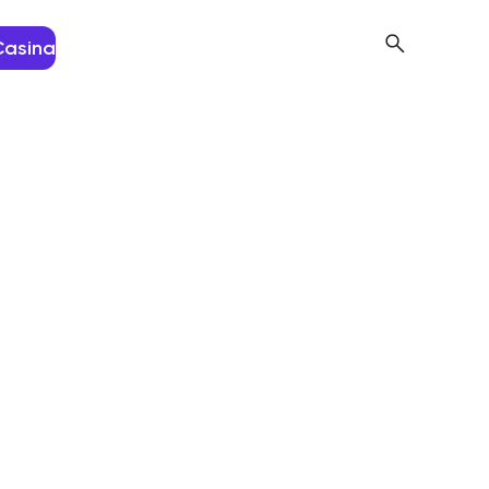
Casina