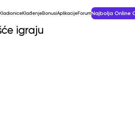
Najbolja Online 
Kladionice
Klađenje
Bonusi
Aplikacije
Forum
šće igraju