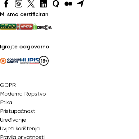
Mi smo certificirani
Igrajte odgovorno
GDPR
Moderno Ropstvo
Etika
Pristupačnost
Uređivanje
Uvjeti korištenja
Pravila privatnosti