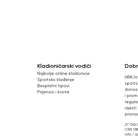
Kladioničarski vodiči
Dobr
Najbolje online kladionice
HRK.hr
Sportsko klađenje
sportsk
Besplatni tipovi
donos
Prijenosi i kvote
i prom
regula
vijest
pronać
27 Old 
CRN 13
info / 