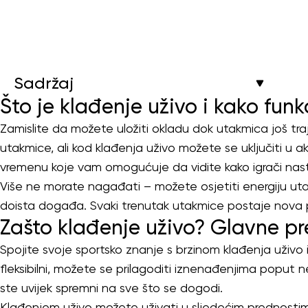
Sadržaj
Što je klađenje uživo i kako fun
Zamislite da možete uložiti okladu dok utakmica još tra
utakmice, ali kod klađenja uživo možete se uključiti u a
vremenu koje vam omogućuje da vidite kako igrači nas
Više ne morate nagađati – možete osjetiti energiju ut
doista događa. Svaki trenutak utakmice postaje nova pr
Zašto klađenje uživo? Glavne pre
Spojite svoje sportsko znanje s brzinom klađenja uživo i
fleksibilni, možete se prilagoditi iznenađenjima poput 
ste uvijek spremni na sve što se dogodi.
Klađenjem uživo možete uživati u sljedećim prednosti