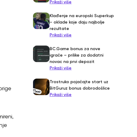
Prikaži više
Klađenje na europski Superkup
– oklade koje daju najbolje
rezultate
Prikaži više
BC.Game bonus za nove
igrače – prilike za dodatni
novac na prvi depozit
Prikaži više
Trostruko pojačajte start uz
brige
BitGuruz bonus dobrodošlice
Prikaži više
ireni,
nje