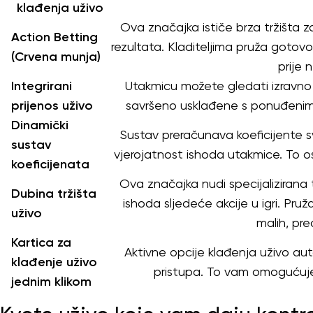
klađenja uživo
Ova značajka ističe brza tržišta
Action Betting
rezultata. Kladiteljima pruža gotovo
(Crvena munja)
prije 
Integrirani
Utakmicu možete gledati izravno n
prijenos uživo
savršeno usklađene s ponuđenim 
Dinamički
Sustav preračunava koeficijente sv
sustav
vjerojatnost ishoda utakmice. To os
koeficijenata
Ova značajka nudi specijalizirana 
Dubina tržišta
ishoda sljedeće akcije u igri. Pr
uživo
malih, pr
Kartica za
Aktivne opcije klađenja uživo au
klađenje uživo
pristupa. To vam omogućuje
jednim klikom