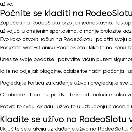
uživo.
Počnite se kladiti na RodeoSlot
Započeti na RodeoSlotu brzo je i jednostavno. Postupa
uživajući u omiljenim sportovima, a manje prolazite kroz
Evo kako otvoriti račun na RodeoSlotu i položiti svoju p
Posjetite web-stranicu RodeoSlota i kliknite na ikonu za r
Unesite svoje podatke i potvrdite račun putem sigurn
Idite na odjeljak blagajne, odaberite način plaćanja i u
Pogledajte karticu za klađenje uživo i pregledajte sve 
Odaberite utakmicu, predvidite ishod i odlučite koliko želi
Potvrdite svoju okladu i uživajte u uzbuđenju praćenja 
Kladite se uživo na RodeoSlotu 
Uključite se u akciju uz klađenje uživo na RodeoSlotu. Kl