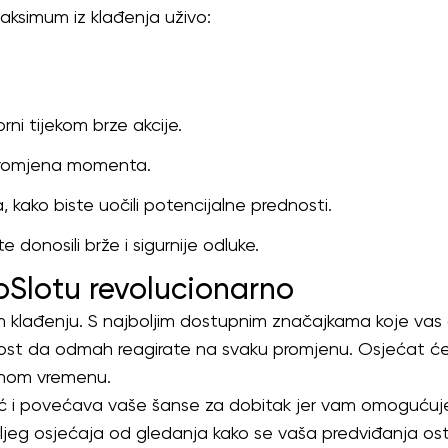
aksimum iz klađenja uživo:
rni tijekom brze akcije.
 promjena momenta.
, kako biste uočili potencijalne prednosti.
 donosili brže i sigurnije odluke.
oSlotu revolucionarno
 klađenju. S najboljim dostupnim značajkama koje vas 
t da odmah reagirate na svaku promjenu. Osjećat će
arnom vremenu.
već i povećava vaše šanse za dobitak jer vam omogućuj
oljeg osjećaja od gledanja kako se vaša predviđanja os