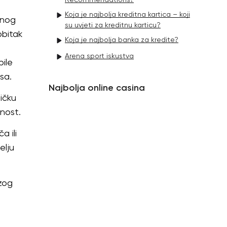
Koja je najbolja kreditna kartica – koji
enog
su uvjeti za kreditnu karticu?
obitak
Koja je najbolja banka za kredite?
Arena sport iskustva
bile
sa.
Najbolja online casina
ičku
nost.
a ili
elju
rzog