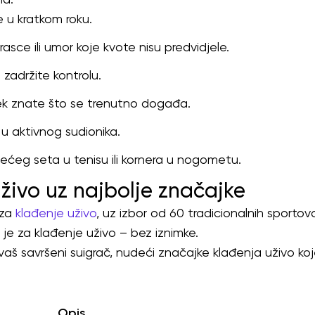
e u kratkom roku.
ce ili umor koje kvote nisu predvidjele.
i zadržite kontrolu.
ek znate što se trenutno događa.
 u aktivnog sudionika.
dećeg seta u tenisu ili kornera u nogometu.
živo uz najbolje značajke
 za
klađenje uživo
, uz izbor od 60 tradicionalnih sportova 
je za klađenje uživo – bez iznimke.
aš savršeni suigrač, nudeći značajke klađenja uživo koj
Opis