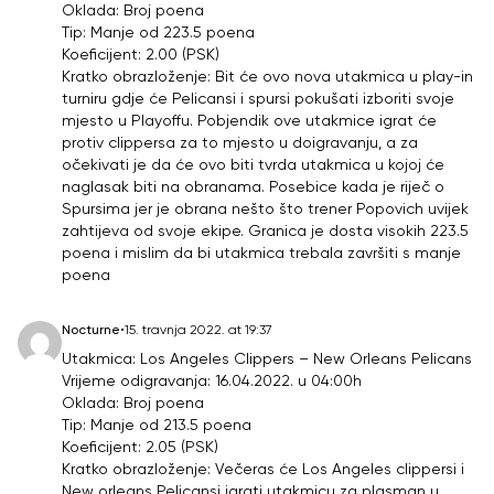
Oklada: Broj poena
Tip: Manje od 223.5 poena
Koeficijent: 2.00 (PSK)
Kratko obrazloženje: Bit će ovo nova utakmica u play-in
turniru gdje će Pelicansi i spursi pokušati izboriti svoje
mjesto u Playoffu. Pobjendik ove utakmice igrat će
protiv clippersa za to mjesto u doigravanju, a za
očekivati je da će ovo biti tvrda utakmica u kojoj će
naglasak biti na obranama. Posebice kada je riječ o
Spursima jer je obrana nešto što trener Popovich uvijek
zahtijeva od svoje ekipe. Granica je dosta visokih 223.5
poena i mislim da bi utakmica trebala završiti s manje
poena
Nocturne
•
15. travnja 2022. at 19:37
Utakmica: Los Angeles Clippers – New Orleans Pelicans
Vrijeme odigravanja: 16.04.2022. u 04:00h
Oklada: Broj poena
Tip: Manje od 213.5 poena
Koeficijent: 2.05 (PSK)
Kratko obrazloženje: Večeras će Los Angeles clippersi i
New orleans Pelicansi igrati utakmicu za plasman u