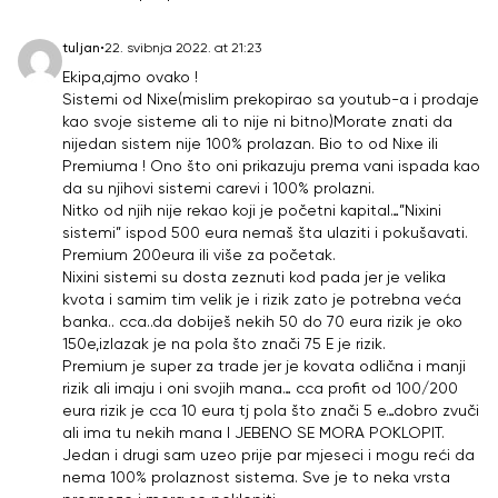
tuljan
•
22. svibnja 2022. at 21:23
Ekipa,ajmo ovako !
Sistemi od Nixe(mislim prekopirao sa youtub-a i prodaje
kao svoje sisteme ali to nije ni bitno)Morate znati da
nijedan sistem nije 100% prolazan. Bio to od Nixe ili
Premiuma ! Ono što oni prikazuju prema vani ispada kao
da su njihovi sistemi carevi i 100% prolazni.
Nitko od njih nije rekao koji je početni kapital…”Nixini
sistemi” ispod 500 eura nemaš šta ulaziti i pokušavati.
Premium 200eura ili više za početak.
Nixini sistemi su dosta zeznuti kod pada jer je velika
kvota i samim tim velik je i rizik zato je potrebna veća
banka.. cca..da dobiješ nekih 50 do 70 eura rizik je oko
150e,izlazak je na pola što znači 75 E je rizik.
Premium je super za trade jer je kovata odlična i manji
rizik ali imaju i oni svojih mana… cca profit od 100/200
eura rizik je cca 10 eura tj pola što znači 5 e…dobro zvuči
ali ima tu nekih mana I JEBENO SE MORA POKLOPIT.
Jedan i drugi sam uzeo prije par mjeseci i mogu reći da
nema 100% prolaznost sistema. Sve je to neka vrsta