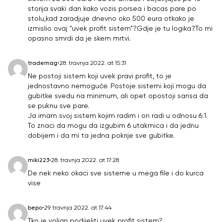
storija svaki dan kako vozis porsea i bacas pare po
stolu,kad zaradjuje dnevno oko 500 eura otkako je
izmislio ovaj “uvek profit sistem”?Gdje je tu logika?To mi
opasno smrdi da je skem mrtvi.
trademag
•
28. travnja 2022. at 15:31
Ne postoji sistem koji uvek pravi profit, to je
jednostavno nemoguće. Postoje sistemi koji mogu da
gubitke svedu na minimum, ali opet opostoji sansa da
se puknu sve pare.
Ja imam svoj sistem kojim radim i on radi u odnosu 6:1.
To znaci da mogu da izgubim 6 utakmica i da jednu
dobijem i da mi ta jedna pokrije sve gubitke.
miki223
•
28. travnja 2022. at 17:28
De nek neko okaci sve sisteme u mega file i do kurca
vise
bepo
•
29. travnja 2022. at 17:44
Tko je voljan podijeliti uvek profit sistem?