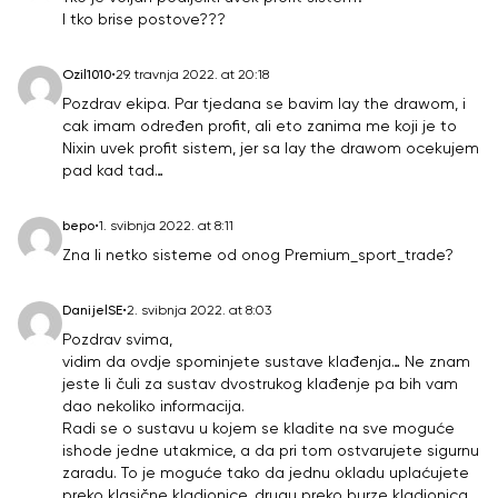
I tko brise postove???
Ozil1010
•
29. travnja 2022. at 20:18
Pozdrav ekipa. Par tjedana se bavim lay the drawom, i
cak imam određen profit, ali eto zanima me koji je to
Nixin uvek profit sistem, jer sa lay the drawom ocekujem
pad kad tad…
bepo
•
1. svibnja 2022. at 8:11
Zna li netko sisteme od onog Premium_sport_trade?
DanijelSE
•
2. svibnja 2022. at 8:03
Pozdrav svima,
vidim da ovdje spominjete sustave klađenja… Ne znam
jeste li čuli za sustav dvostrukog klađenje pa bih vam
dao nekoliko informacija.
Radi se o sustavu u kojem se kladite na sve moguće
ishode jedne utakmice, a da pri tom ostvarujete sigurnu
zaradu. To je moguće tako da jednu okladu uplaćujete
preko klasične kladionice, drugu preko burze kladionica,