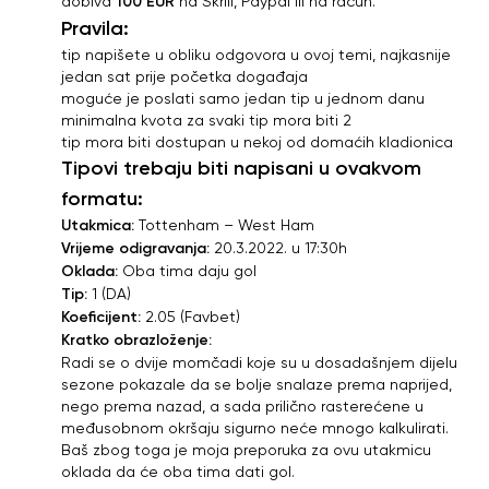
dobiva
100 EUR
na Skrill, Paypal ili na račun.
Pravila:
tip napišete u obliku odgovora u ovoj temi, najkasnije
jedan sat prije početka događaja
moguće je poslati samo jedan tip u jednom danu
minimalna kvota za svaki tip mora biti 2
tip mora biti dostupan u nekoj od
domaćih kladionica
Tipovi trebaju biti napisani u ovakvom
formatu:
Utakmica:
Tottenham – West Ham
Vrijeme odigravanja:
20.3.2022. u 17:30h
Oklada:
Oba tima daju gol
Tip:
1 (DA)
Koeficijent:
2.05 (Favbet)
Kratko obrazloženje:
Radi se o dvije momčadi koje su u dosadašnjem dijelu
sezone pokazale da se bolje snalaze prema naprijed,
nego prema nazad, a sada prilično rasterećene u
međusobnom okršaju sigurno neće mnogo kalkulirati.
Baš zbog toga je moja preporuka za ovu utakmicu
oklada da će oba tima dati gol.