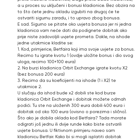
a u proces su uključeni i bonusi kladionice. Bez obzira na
to što ćete jednu okladu izgubiti na drugoj će te
ostvariti sigurnu zaradu, i to upravo zbog bonusa.
E sad. Sigurno se pitate oko uvjeta bonusa jer ni jedna
kladionica vam neće dati da podignete dobitak ako
prije niste zadovoljili uvjete prometa. Dakle, na ishode
jedne utakmice kladite se:
1. Kod, primjerice, Betfaira koji ima svoje uvjete za bonus.
Recimo tu igrate kvotu 1 (ovdje uložite bonus i dio svog
uloga, recimo 100+100 eura)
2. Na burzi kladionica Orbit Exchange igrate kvotu X2
(bez bonusa 200 eura)
3. Recimo da su koeficijenti na ishode (1 i X2) te
utakmice 2.
U slučaju da ishod bude x2 dobili ste kod burze
kladionica Orbit Exchange i dobitak možete odmah
podići. Tu ste na uloženih 300 eura dobili 400 eura i
dobitak od oko 100 eura (ovisno o porezima i slično).
Što ako je dobila oklada kod Betfaira? Tada morate
odigrati još jednu ili dvije runde kako biste ostvarili
uvjete bonusa. U fiktivnom primjeru naveo sam
kladionicu Betfair. Kako bi si mogli isplatiti dobitak