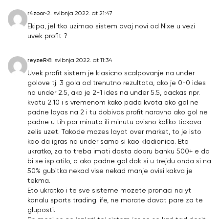
r4zoor
•
2. svibnja 2022. at 21:47
Ekipa, jel tko uzimao sistem ovaj novi od Nixe u vezi
uvek profit ?
reyzeR
•
8. svibnja 2022. at 11:34
Uvek profit sistem je klasicno scalpovanje na under
golove tj. 3 gola od trenutno rezultata, ako je 0-0 ides
na under 2.5, ako je 2-1 ides na under 5.5, backas npr.
kvotu 2.10 i s vremenom kako pada kvota ako gol ne
padne layas na 2 i tu dobivas profit naravno ako gol ne
padne u tih par minuta ili minutu ovisno koliko tickova
zelis uzet. Takode mozes layat over market, to je isto
kao da igras na under samo si kao kladionica. Eto
ukratko, za to treba imati dosta dobru banku 500+ e da
bi se isplatilo, a ako padne gol dok si u trejdu onda si na
50% gubitka nekad vise nekad manje ovisi kakva je
tekma.
Eto ukratko i te sve sisteme mozete pronaci na yt
kanalu sports trading life, ne morate davat pare za te
gluposti.