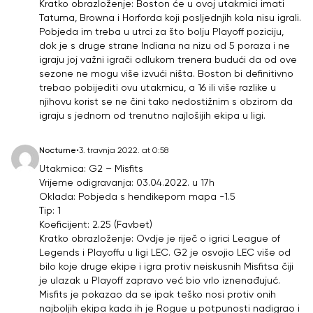
Kratko obrazloženje: Boston će u ovoj utakmici imati
Tatuma, Browna i Horforda koji posljednjih kola nisu igrali.
Pobjeda im treba u utrci za što bolju Playoff poziciju,
dok je s druge strane Indiana na nizu od 5 poraza i ne
igraju joj važni igrači odlukom trenera budući da od ove
sezone ne mogu više izvući ništa. Boston bi definitivno
trebao pobijediti ovu utakmicu, a 16 ili više razlike u
njihovu korist se ne čini tako nedostižnim s obzirom da
igraju s jednom od trenutno najlošijih ekipa u ligi.
Nocturne
•
3. travnja 2022. at 0:58
Utakmica: G2 – Misfits
Vrijeme odigravanja: 03.04.2022. u 17h
Oklada: Pobjeda s hendikepom mapa -1.5
Tip: 1
Koeficijent: 2.25 (Favbet)
Kratko obrazloženje: Ovdje je riječ o igrici League of
Legends i Playoffu u ligi LEC. G2 je osvojio LEC više od
bilo koje druge ekipe i igra protiv neiskusnih Misfitsa čiji
je ulazak u Playoff zapravo već bio vrlo iznenađujuć.
Misfits je pokazao da se ipak teško nosi protiv onih
najboljih ekipa kada ih je Rogue u potpunosti nadigrao i