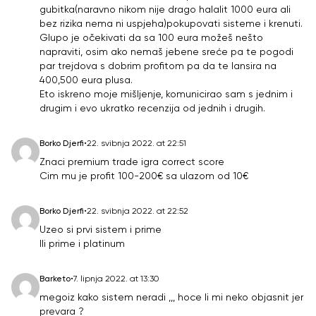
gubitka(naravno nikom nije drago halalit 1000 eura ali
bez rizika nema ni uspjeha)pokupovati sisteme i krenuti.
Glupo je očekivati da sa 100 eura možeš nešto
napraviti, osim ako nemaš jebene sreće pa te pogodi
par trejdova s dobrim profitom pa da te lansira na
400,500 eura plusa.
Eto iskreno moje mišljenje, komunicirao sam s jednim i
drugim i evo ukratko recenzija od jednih i drugih.
Borko Djerfi
•
22. svibnja 2022. at 22:51
Znaci premium trade igra correct score
Cim mu je profit 100-200€ sa ulazom od 10€
Borko Djerfi
•
22. svibnja 2022. at 22:52
Uzeo si prvi sistem i prime
Ili prime i platinum
Barketo
•
7. lipnja 2022. at 13:30
megoiz kako sistem neradi ,,, hoce li mi neko objasnit jer
prevara ?