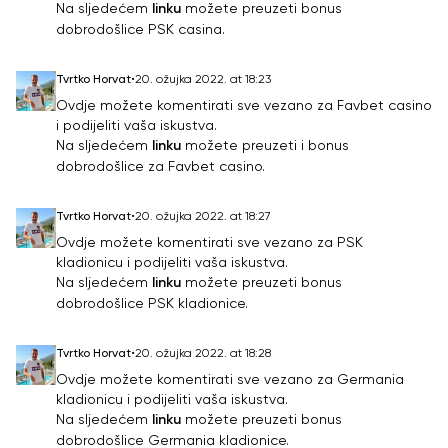
Na sljedećem
linku
možete preuzeti bonus
dobrodošlice
PSK casina
.
Tvrtko Horvat
•
20. ožujka 2022. at 18:23
Ovdje možete komentirati sve vezano za Favbet casino
i podijeliti vaša iskustva.
Na sljedećem
linku
možete preuzeti i bonus
dobrodošlice za
Favbet casino
.
Tvrtko Horvat
•
20. ožujka 2022. at 18:27
Ovdje možete komentirati sve vezano za PSK
kladionicu i podijeliti vaša iskustva.
Na sljedećem
linku
možete preuzeti bonus
dobrodošlice
PSK kladionice
.
Tvrtko Horvat
•
20. ožujka 2022. at 18:28
Ovdje možete komentirati sve vezano za Germania
kladionicu i podijeliti vaša iskustva.
Na sljedećem
linku
možete preuzeti bonus
dobrodošlice
Germania kladionice
.