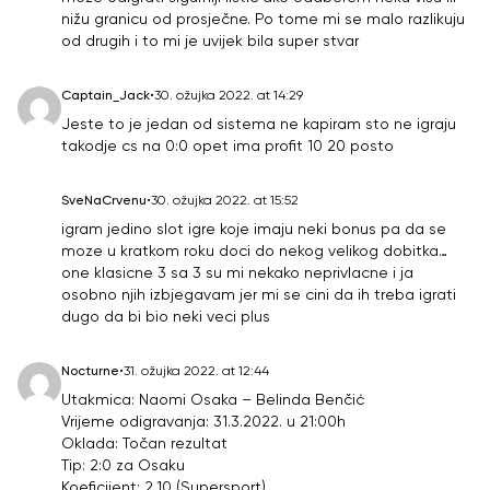
nižu granicu od prosječne. Po tome mi se malo razlikuju
od drugih i to mi je uvijek bila super stvar
Captain_Jack
•
30. ožujka 2022. at 14:29
Jeste to je jedan od sistema ne kapiram sto ne igraju
takodje cs na 0:0 opet ima profit 10 20 posto
SveNaCrvenu
•
30. ožujka 2022. at 15:52
igram jedino slot igre koje imaju neki bonus pa da se
moze u kratkom roku doci do nekog velikog dobitka…
one klasicne 3 sa 3 su mi nekako neprivlacne i ja
osobno njih izbjegavam jer mi se cini da ih treba igrati
dugo da bi bio neki veci plus
Nocturne
•
31. ožujka 2022. at 12:44
Utakmica: Naomi Osaka – Belinda Benčić
Vrijeme odigravanja: 31.3.2022. u 21:00h
Oklada: Točan rezultat
Tip: 2:0 za Osaku
Koeficijent: 2.10 (Supersport)