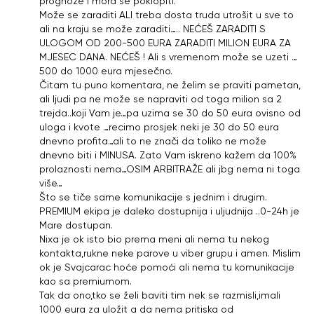
prognoze i mora se poklopiti.
Može se zaraditi ALI treba dosta truda utrošit u sve to
ali na kraju se može zaraditi….. NEĆEŠ ZARADITI S
ULOGOM OD 200-500 EURA ZARADITI MILION EURA ZA
MJESEC DANA. NEĆEŠ ! Ali s vremenom može se uzeti …
500 do 1000 eura mjesečno.
Čitam tu puno komentara, ne želim se praviti pametan,
ali ljudi pa ne može se napraviti od toga milion sa 2
trejda..koji Vam je…pa uzima se 30 do 50 eura ovisno od
uloga i kvote …recimo prosjek neki je 30 do 50 eura
dnevno profita…ali to ne znači da toliko ne može
dnevno biti i MINUSA. Zato Vam iskreno kažem da 100%
prolaznosti nema…OSIM ARBITRAŽE ali jbg nema ni toga
više…
Što se tiče same komunikacije s jednim i drugim.
PREMIUM ekipa je daleko dostupnija i uljudnija ..0-24h je
Mare dostupan.
Nixa je ok isto bio prema meni ali nema tu nekog
kontakta,rukne neke parove u viber grupu i amen. Mislim
ok je Svajcarac hoće pomoći ali nema tu komunikacije
kao sa premiumom.
Tak da ono,tko se želi baviti tim nek se razmisli,imali
1000 eura za uložit a da nema pritiska od