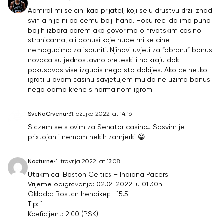
Admiral mi se cini kao prijatelj koji se u drustvu drzi iznad
svih a nije ni po cemu bolji haha. Hocu reci da ima puno
boljih izbora barem ako govorimo o hrvatskim casino
stranicama, a i bonusi koje nude mi se cine
nemogucima za ispuniti. Njihovi uvjeti za “obranu” bonus
novaca su jednostavno preteski i na kraju dok
pokusavas vise izgubis nego sto dobijes. Ako ce netko
igrati u ovom casinu savjetujem mu da ne uzima bonus
nego odma krene s normalnom igrom
SveNaCrvenu
•
31. ožujka 2022. at 14:16
Slazem se s ovim za Senator casino… Sasvim je
pristojan i nemam nekih zamjerki 😀
Nocturne
•
1. travnja 2022. at 13:08
Utakmica: Boston Celtics – Indiana Pacers
Vrijeme odigravanja: 02.04.2022. u 01:30h
Oklada: Boston hendikep -15.5
Tip: 1
Koeficijent: 2.00 (PSK)