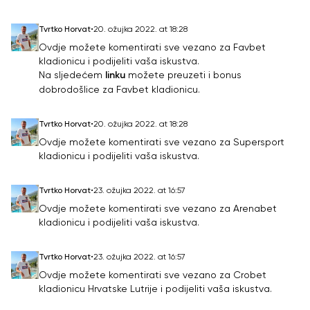
Tvrtko Horvat
•
20. ožujka 2022. at 18:28
Ovdje možete komentirati sve vezano za Favbet
kladionicu i podijeliti vaša iskustva.
Na sljedećem
linku
možete preuzeti i bonus
dobrodošlice za
Favbet kladionicu
.
Tvrtko Horvat
•
20. ožujka 2022. at 18:28
Ovdje možete komentirati sve vezano za Supersport
kladionicu i podijeliti vaša iskustva.
Tvrtko Horvat
•
23. ožujka 2022. at 16:57
Ovdje možete komentirati sve vezano za Arenabet
kladionicu i podijeliti vaša iskustva.
Tvrtko Horvat
•
23. ožujka 2022. at 16:57
Ovdje možete komentirati sve vezano za Crobet
kladionicu Hrvatske Lutrije i podijeliti vaša iskustva.