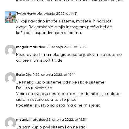
Tvrtko Horvat
•
16. svibnja 2022. at 14:31
Vi koji navodno imate sisteme, možete ih napisati
ovdje. Reklamiranje svojih Instagram profila biti će
kažnjeni suspendiranjem s foruma.
megoiz matuzica
•
21. svibnja 2022. at 12:22
Pozdrav da li ima neka grupa sa prijedlozim za sisteme
od premium sport trade
Borko Djerfi
•
22. svibnja 2022. at 12:14
Je l neko kupio sisteme od nixe i koje sisteme
Da li to funkcionise
Vidim da svi pisu nesto a cini mi se da niko nije uplatio
sistem i uverio se u to sto prica
Podelite iskustvo sa ostalima a ne misljenja
megoiz matuzica
•
22. svibnja 2022. at 15:54
Ja sam kupio prvi sistem i on ne radi