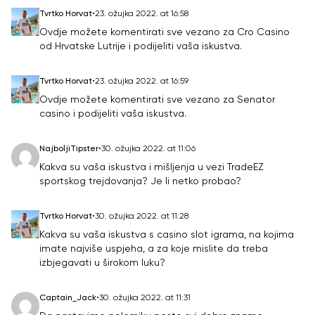
Tvrtko Horvat
•
23. ožujka 2022. at 16:58
Ovdje možete komentirati sve vezano za Cro Casino
od Hrvatske Lutrije i podijeliti vaša iskustva.
Tvrtko Horvat
•
23. ožujka 2022. at 16:59
Ovdje možete komentirati sve vezano za Senator
casino i podijeliti vaša iskustva.
NajboljiTipster
•
30. ožujka 2022. at 11:06
Kakva su vaša iskustva i mišljenja u vezi TradeEZ
sportskog trejdovanja? Je li netko probao?
Tvrtko Horvat
•
30. ožujka 2022. at 11:28
Kakva su vaša iskustva s casino slot igrama, na kojima
imate najviše uspjeha, a za koje mislite da treba
izbjegavati u širokom luku?
Captain_Jack
•
30. ožujka 2022. at 11:31