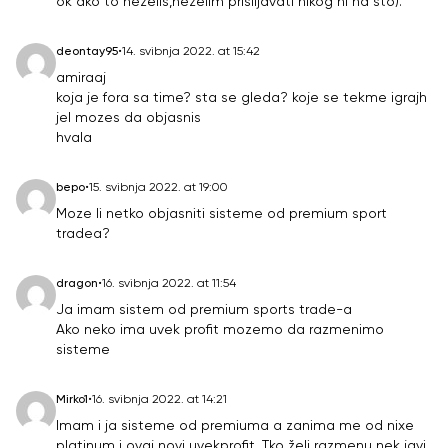
ok ako to nezelis,nezelim prisiljavati nikog ni na sto).
deontay95
•
14. svibnja 2022. at 15:42
amiraaj
koja je fora sa time? sta se gleda? koje se tekme igrajh
jel mozes da objasnis
hvala
bepo
•
15. svibnja 2022. at 19:00
Moze li netko objasniti sisteme od premium sport
tradea?
dragon
•
16. svibnja 2022. at 11:54
Ja imam sistem od premium sports trade-a
Ako neko ima uvek profit mozemo da razmenimo
sisteme
Mirko1
•
16. svibnja 2022. at 14:21
Imam i ja sisteme od premiuma a zanima me od nixe
platinum i ovaj novi uvekprofit. Tko želi razmenu nek javi..