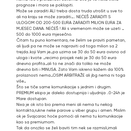
prognoze i mora se poklopiti.
Može se zaraditi ALI treba dosta truda utrošit u sve to
ali na kraju se može zaraditi….. NEĆEŠ ZARADITI S
ULOGOM OD 200-500 EURA ZARADITI MILION EURA ZA
MJESEC DANA. NEĆEŠ ! Ali s vremenom može se uzeti …
500 do 1000 eura mjesečno.
Čitam tu puno komentara, ne želim se praviti pametan,
ali ljudi pa ne može se napraviti od toga milion sa 2
trejda..koji Vam je…pa uzima se 30 do 50 eura ovisno od
uloga i kvote …recimo prosjek neki je 30 do 50 eura
dnevno profita…ali to ne znači da toliko ne može
dnevno biti i MINUSA. Zato Vam iskreno kažem da 100%
prolaznosti nema…OSIM ARBITRAŽE ali jbg nema ni toga
više…
Što se tiče same komunikacije s jednim i drugim.
PREMIUM ekipa je daleko dostupnija i uljudnija ..0-24h je
Mare dostupan.
Nixa je ok isto bio prema meni ali nema tu nekog
kontakta,rukne neke parove u viber grupu i amen. Mislim
ok je Svajcarac hoće pomoći ali nema tu komunikacije
kao sa premiumom.
Tak da ono,tko se želi baviti tim nek se razmisli,imali