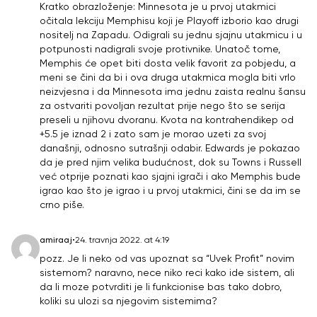
Kratko obrazloženje: Minnesota je u prvoj utakmici
očitala lekciju Memphisu koji je Playoff izborio kao drugi
nositelj na Zapadu. Odigrali su jednu sjajnu utakmicu i u
potpunosti nadigrali svoje protivnike. Unatoč tome,
Memphis će opet biti dosta velik favorit za pobjedu, a
meni se čini da bi i ova druga utakmica mogla biti vrlo
neizvjesna i da Minnesota ima jednu zaista realnu šansu
za ostvariti povoljan rezultat prije nego što se serija
preseli u njihovu dvoranu. Kvota na kontrahendikep od
+5.5 je iznad 2 i zato sam je morao uzeti za svoj
današnji, odnosno sutrašnji odabir. Edwards je pokazao
da je pred njim velika budućnost, dok su Towns i Russell
već otprije poznati kao sjajni igrači i ako Memphis bude
igrao kao što je igrao i u prvoj utakmici, čini se da im se
crno piše.
amiraaj
•
24. travnja 2022. at 4:19
pozz. Je li neko od vas upoznat sa “Uvek Profit” novim
sistemom? naravno, nece niko reci kako ide sistem, ali
da li moze potvrditi je li funkcionise bas tako dobro,
koliki su ulozi sa njegovim sistemima?