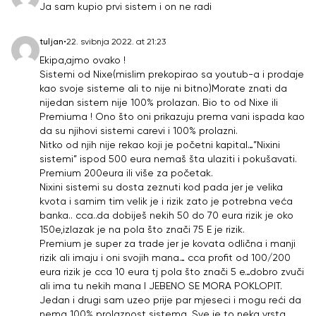
Ja sam kupio prvi sistem i on ne radi
tuljan
•
22. svibnja 2022. at 21:23
Ekipa,ajmo ovako !
Sistemi od Nixe(mislim prekopirao sa youtub-a i prodaje
kao svoje sisteme ali to nije ni bitno)Morate znati da
nijedan sistem nije 100% prolazan. Bio to od Nixe ili
Premiuma ! Ono što oni prikazuju prema vani ispada kao
da su njihovi sistemi carevi i 100% prolazni.
Nitko od njih nije rekao koji je početni kapital…”Nixini
sistemi” ispod 500 eura nemaš šta ulaziti i pokušavati.
Premium 200eura ili više za početak.
Nixini sistemi su dosta zeznuti kod pada jer je velika
kvota i samim tim velik je i rizik zato je potrebna veća
banka.. cca..da dobiješ nekih 50 do 70 eura rizik je oko
150e,izlazak je na pola što znači 75 E je rizik.
Premium je super za trade jer je kovata odlična i manji
rizik ali imaju i oni svojih mana… cca profit od 100/200
eura rizik je cca 10 eura tj pola što znači 5 e…dobro zvuči
ali ima tu nekih mana I JEBENO SE MORA POKLOPIT.
Jedan i drugi sam uzeo prije par mjeseci i mogu reći da
nema 100% prolaznost sistema. Sve je to neka vrsta