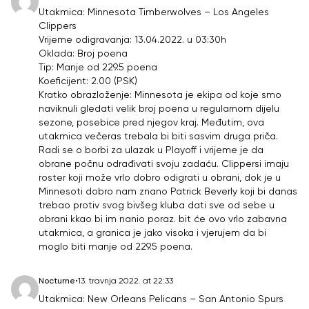
Utakmica: Minnesota Timberwolves – Los Angeles
Clippers
Vrijeme odigravanja: 13.04.2022. u 03:30h
Oklada: Broj poena
Tip: Manje od 229.5 poena
Koeficijent: 2.00 (PSK)
Kratko obrazloženje: Minnesota je ekipa od koje smo
naviknuli gledati velik broj poena u regularnom dijelu
sezone, posebice pred njegov kraj. Međutim, ova
utakmica večeras trebala bi biti sasvim druga priča.
Radi se o borbi za ulazak u Playoff i vrijeme je da
obrane počnu odrađivati svoju zadaću. Clippersi imaju
roster koji može vrlo dobro odigrati u obrani, dok je u
Minnesoti dobro nam znano Patrick Beverly koji bi danas
trebao protiv svog bivšeg kluba dati sve od sebe u
obrani kkao bi im nanio poraz. bit će ovo vrlo zabavna
utakmica, a granica je jako visoka i vjerujem da bi
moglo biti manje od 229.5 poena.
Nocturne
•
13. travnja 2022. at 22:33
Utakmica: New Orleans Pelicans – San Antonio Spurs