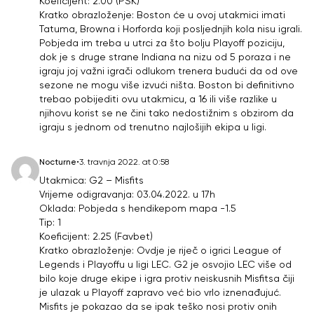
Koeficijent: 2.00 (PSK)
Kratko obrazloženje: Boston će u ovoj utakmici imati
Tatuma, Browna i Horforda koji posljednjih kola nisu igrali.
Pobjeda im treba u utrci za što bolju Playoff poziciju,
dok je s druge strane Indiana na nizu od 5 poraza i ne
igraju joj važni igrači odlukom trenera budući da od ove
sezone ne mogu više izvući ništa. Boston bi definitivno
trebao pobijediti ovu utakmicu, a 16 ili više razlike u
njihovu korist se ne čini tako nedostižnim s obzirom da
igraju s jednom od trenutno najlošijih ekipa u ligi.
Nocturne
•
3. travnja 2022. at 0:58
Utakmica: G2 – Misfits
Vrijeme odigravanja: 03.04.2022. u 17h
Oklada: Pobjeda s hendikepom mapa -1.5
Tip: 1
Koeficijent: 2.25 (Favbet)
Kratko obrazloženje: Ovdje je riječ o igrici League of
Legends i Playoffu u ligi LEC. G2 je osvojio LEC više od
bilo koje druge ekipe i igra protiv neiskusnih Misfitsa čiji
je ulazak u Playoff zapravo već bio vrlo iznenađujuć.
Misfits je pokazao da se ipak teško nosi protiv onih