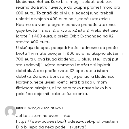
kladionicu Betfair. Kako bi si mogli isplatiti dobitak
recimo da Betfair uvjetuje da ukupni promet mora biti
600 eura… To znači da bi vi u sljedećoj rundi trebali
uplatiti osvojenih 400 eura na sljedeću utakmicu.
Recimo da vam program ponovo pronađe utakmicu
gdje kvota 1 iznosi 2, a kvota x2 isto 2. Preko Betfaira
igrate 1 s 400 eura, a preko Orbit Exchangea na X2
stavite 400 eura…
U slučaju da opet pobijedi Betfair odnosno da prođe
kvota 1 vi imate osvojenih 800 eura na ukupno uloženih
700 eura u dva kruga klađenja… U plusu ste, i ovaj put
ste zadovoljili uvjete prometa i možete si isplatiti
dobitak. A ako prođe kvota X2 opet ste u istom
dobitku. Za iznos bonusa koji je ponudila kladionica.
Naravno, neće uvijek koeficijenti biti kao u mom
fiktivnom primjeru, ali to sam tako naveo kako bih
pokušao objasniti kako to funkcionira.
Kifla
•
2. svibnja 2022. at 14:58
Jel to sistem na ovom linku:
https://www.tradeez.biz/tradeez-uvek-profit-sistem
Bilo bi lepo da neko podeli iskustva?