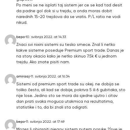
Po meni se ne isplati taj sistem jer ce se kad tad desit
da padne gol dok si u trejdu, a onda moras dobit
narednih 15-20 trejdova da se vratis. P/L ratio ne vodi
nikud.
bepo
•
10. svibnja 2022. at 14:33
Znaci svi nixini sistemi su tesko smece. Znal li netko
kakve sisteme poseduje Premium sport trade. Danas je
na story okacio kako je netko skinuo 7.5k € u jednom
trejdu. Ako znate pisiti nam.
amiraaj
•
11. svibnja 2022. at 16:34
Sistemi od premium sport trade su okej. ne dobija se
toliko često, ali kad se dobije, pokriva 5 ili 6 gubitaka, sto
nije lose. Jedino sto se mora da sjedne ujutro i citav
dan prati svaka moguca utakmica na rezultatima,
statistike i to, da bi znali sta odigrati.
bepo
•
11. svibnja 2022. at 17:49
Mozes li objasniti njegov sistem putem poruke ?(sve je