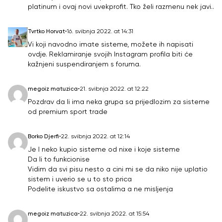
platinum i ovaj novi uvekprofit. Tko želi razmenu nek javi..
Tvrtko Horvat
•
16. svibnja 2022. at 14:31
Vi koji navodno imate sisteme, možete ih napisati
ovdje. Reklamiranje svojih Instagram profila biti će
kažnjeni suspendiranjem s foruma.
megoiz matuzica
•
21. svibnja 2022. at 12:22
Pozdrav da li ima neka grupa sa prijedlozim za sisteme
od premium sport trade
Borko Djerfi
•
22. svibnja 2022. at 12:14
Je l neko kupio sisteme od nixe i koje sisteme
Da li to funkcionise
Vidim da svi pisu nesto a cini mi se da niko nije uplatio
sistem i uverio se u to sto prica
Podelite iskustvo sa ostalima a ne misljenja
megoiz matuzica
•
22. svibnja 2022. at 15:54