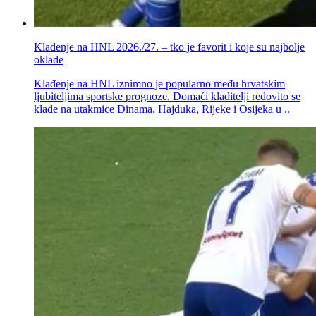
Klađenje na HNL 2026./27. – tko je favorit i koje su najbolje
oklade
Klađenje na HNL iznimno je popularno među hrvatskim
ljubiteljima sportske prognoze. Domaći kladitelji redovito se
klade na utakmice Dinama, Hajduka, Rijeke i Osijeka u ..