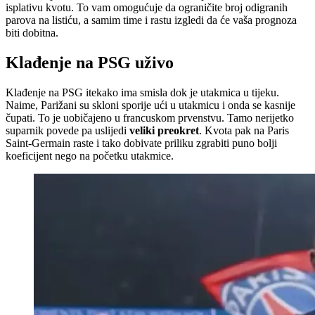
isplativu kvotu. To vam omogućuje da ograničite broj odigranih
parova na listiću, a samim time i rastu izgledi da će vaša prognoza
biti dobitna.
Klađenje na PSG uživo
Klađenje na PSG itekako ima smisla dok je utakmica u tijeku.
Naime, Parižani su skloni sporije ući u utakmicu i onda se kasnije
čupati. To je uobičajeno u francuskom prvenstvu. Tamo nerijetko
suparnik povede pa uslijedi
veliki preokret
. Kvota pak na Paris
Saint-Germain raste i tako dobivate priliku zgrabiti puno bolji
koeficijent nego na početku utakmice.