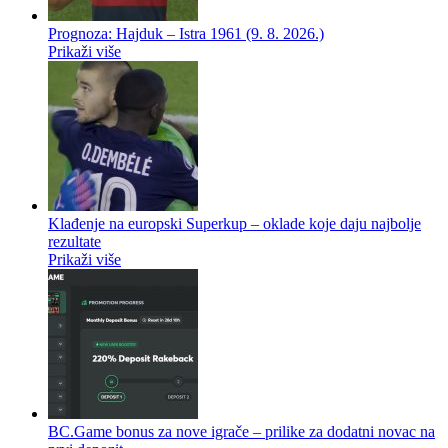
Prognoza: Hajduk – Istra 1961 (9. 8. 2026.)
Prikaži više
Klađenje na europski Superkup – oklade koje daju najbolje
rezultate
Prikaži više
BC.Game bonus za nove igrače – prilike za dodatni novac na