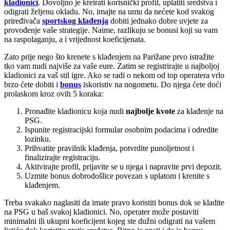
kladionici
. Dovoljno je kreirati korisnički profil, uplatiti sredstva i
odigrati željenu okladu. No, imajte na umu da nećete kod svakog
priređivača
sportskog klađenja
dobiti jednako dobre uvjete za
provođenje vaše strategije. Naime, razlikuju se bonusi koji su vam
na raspolaganju, a i vrijednost koeficijenata.
Zato prije nego što krenete s klađenjem na Parižane prvo istražite
tko vam nudi najviše za vaše eure. Zatim se registrirajte u najboljoj
kladionici za vaš stil igre. Ako se radi o nekom od top operatera vrlo
brzo ćete dobiti i
bonus
iskoristiv na nogometu. Do njega ćete doći
prolaskom kroz ovih 5 koraka:
Pronađite kladionicu koja nudi
najbolje kvote
za klađenje na
PSG.
Ispunite registracijski formular osobnim podacima i odredite
lozinku.
Prihvatite pravilnik klađenja, potvrdite punoljetnost i
finalizirajte registraciju.
Aktivirajte profil, prijavite se u njega i napravite prvi depozit.
Uzmite bonus dobrodošlice povezan s uplatom i krenite s
klađenjem.
Treba svakako naglasiti da imate pravo koristiti bonus dok se kladite
na PSG u baš svakoj kladionici. No, operater može postaviti
minimalni ili ukupni koeficijent kojeg ste dužni odigrati na vašem