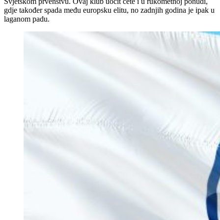
Svjetskom prvenstvu. Ovaj klub uočit ćete i u rukometnoj ponudi,
gdje također spada među europsku elitu, no zadnjih godina je ipak u
laganom padu.