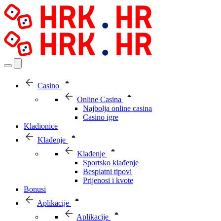
Casino
Online Casina
Najbolja online casina
Casino igre
Kladionice
Klađenje
Klađenje
Sportsko klađenje
Besplatni tipovi
Prijenosi i kvote
Bonusi
Aplikacije
Aplikacije