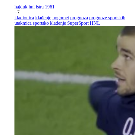
hajduk
hnl
istra 1961
+7
kladionica
klađenje
nogomet
prognoza
prognoze sportskih
utakmica
sportsko klađenje
SuperSport HNL