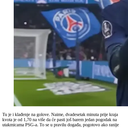
Tu je i klađenje na golove. Naime, dvadesetak minuta prije kraja
kvota je od 1,70 na više da će pasti još barem jedan pogodak na
utakmicama PSG-a. To se u pravilu događa, pogotovo ako ranije