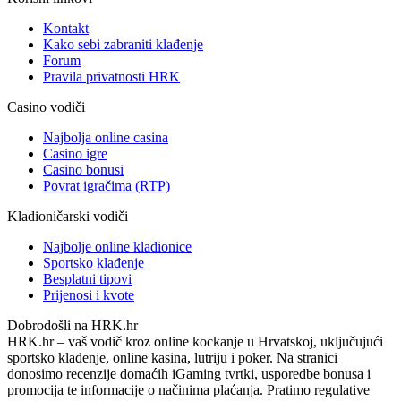
Kontakt
Kako sebi zabraniti klađenje
Forum
Pravila privatnosti HRK
Casino vodiči
Najbolja online casina
Casino igre
Casino bonusi
Povrat igračima (RTP)
Kladioničarski vodiči
Najbolje online kladionice
Sportsko klađenje
Besplatni tipovi
Prijenosi i kvote
Dobrodošli na HRK.hr
HRK.hr – vaš vodič kroz online kockanje u Hrvatskoj, uključujući
sportsko klađenje, online kasina, lutriju i poker. Na stranici
donosimo recenzije domaćih iGaming tvrtki, usporedbe bonusa i
promocija te informacije o načinima plaćanja. Pratimo regulative