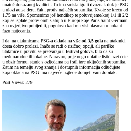
unatoč dokazanoj kvaliteti. Tu ima smisla igrati dvoznak dok je PSG
u ulozi autsajdera, čak i protiv najjačih suparnika. Kvote se kreću od
1,75 na više. Spomenimo još hendikep te poluvrijeme/kraj 1/1 ili 2/2
koji se isplate protiv onih slabijih u Europi koje Paris Saint-Germain
zna uvjerljivo pobijediti, pogotovo kad mu visi plasman u nokaut
fazu natjecanja.
I da, na utakmicama PSG-a oklada na
više od 3,5 gola
na utakmici
dosta dobro prolazi. Inače se radi o rizičnoj opciji, ali pariške
utakmice u pravilu se pretvaraju u festival golova, bilo da su
međunarodne ili lokalne. Naravno, prije nego uplatite listić uzet ćete
u obzir formu, stanje s ozljedama pa i stil igre uključenih suparnika.
Zatim na temelju svog znanja i dostupnih informacija odlučujete
koja oklada na PSG ima najveće izglede donijeti vam dobitak.
Post Views:
279