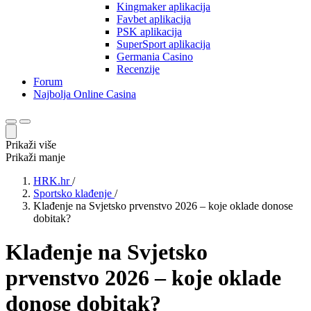
Kingmaker aplikacija
Favbet aplikacija
PSK aplikacija
SuperSport aplikacija
Germania Casino
Recenzije
Forum
Najbolja Online Casina
Prikaži više
Prikaži manje
HRK.hr
/
Sportsko klađenje
/
Klađenje na Svjetsko prvenstvo 2026 – koje oklade donose
dobitak?
Klađenje na Svjetsko
prvenstvo 2026 – koje oklade
donose dobitak?