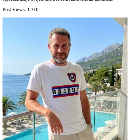
Post Views:
1.310