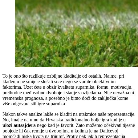
To je ono što razlikuje ozbiljne kladitelje od ostalih. Naime, pri
klađenju ne smijete slušati srce nego se vodite objektivnim
faktorima. Uzet ćete u obzir kvalitetu suparnika, formu, motivaciju,
prethodne međusobne dvoboje i stanje s ozljedama. Nije nevažna ni
vremenska prognoza, a posebno je bitno doći do zaključka kome
više odgovara stil igre suparnika.
Nakon takve analize lakše se kladiti na utakmice naše reprezentacije.
No, imajte na umu da Hrvatska tradicionalno bolje igra kad je u
ulozi autsajdera
nego kad je favorit. Zato možemo očekivati tijesne
pobjede ili čak remije u dvobojima u kojima je na Dalićevoj
momčadi niska kvota na trijumf. Protiv pak jakih reprezentacija