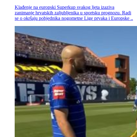
Klađenje na europski Superkup svakog ljeta izaziva
zanimanje hrvatskih zaljubljenika u sportsku prognozu. Radi
se o okršaju pobjednika nogometne Lige prvaka i Europske ..