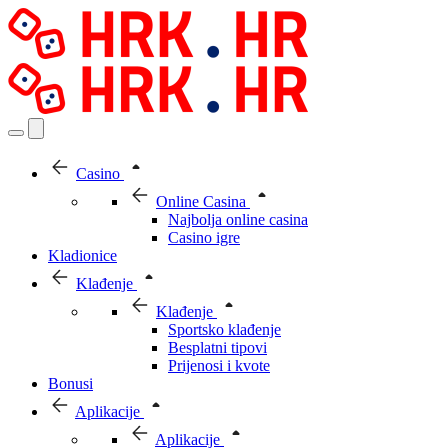
Casino
Online Casina
Najbolja online casina
Casino igre
Kladionice
Klađenje
Klađenje
Sportsko klađenje
Besplatni tipovi
Prijenosi i kvote
Bonusi
Aplikacije
Aplikacije