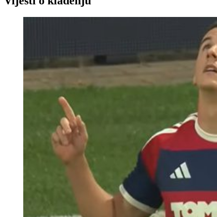
Vijesti o klađenju