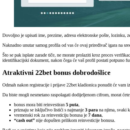
Dovoljno je upisati ime, prezime, adresu elektronske pošte, lozinku, zem
Naknadno unutar samog profila od vas će ovaj priređivač igara na sreću
Što se pak isplate zarade tiče, ne morate prolaziti kroz proces verifikac
identifikacijski dokument, nakon čega će vaš profil postati potpuno fun
Atraktivni 22bet bonus dobrodošlice
Odmah nakon registracije i prijave 22bet kladionica ponudit će vam i
Da biste mogli nesmetano raspolagati dodijeljenom cifrom, morat ćete i
bonus mora biti reinvestiran
5 puta
,
priznaju se isključivo listići s najmanje
3 para
na njima, svaki k
vremenski rok za reinvesticiju bonusa je
7 dana
,
“cash out”
nije dopušten prilikom reinvesticije bonusa.