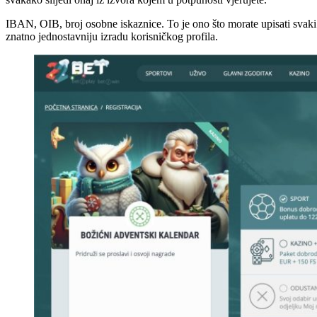
IBAN, OIB, broj osobne iskaznice. To je ono što morate upisati svaki 
znatno jednostavniju izradu korisničkog profila.