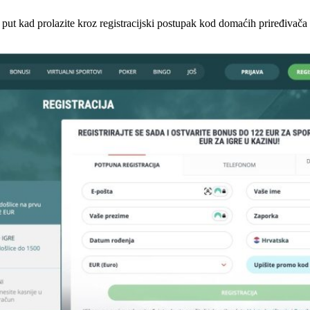
put kad prolazite kroz registracijski postupak kod domaćih priređivača 