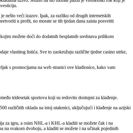
kladama uživo. Jedino na što morate paziti je vremenski rok koji je
vesticiju.
je nešto veći izazov. Ipak, za razliku od drugih internetskih
voriti u profit, no morate se tih tjedan dana zaista posvetiti
, kojim možete doći do dodatnih besplatnih sredstava prilikom
e vlastitog listića. Sve to zaokružuju različite tjedne casino utrke,
odjeljak s promocijama na web stranici ove kladionice, kako vam
 među tridesetak sportova koji su redovito dostupni za klađenje.
00 različitih oklada na istoj utakmici, uključujući i klađenje na azijski
cija za igru, a osim NHL-a i KHL-a kladiti se možete čak i na
pa na svakom dvoboju, a kladiti se možete i na učinak pojedinih