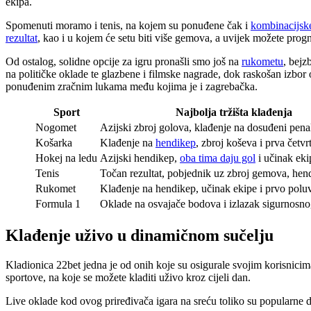
ekipa.
Spomenuti moramo i tenis, na kojem su ponuđene čak i
kombinacijsk
rezultat
, kao i u kojem će setu biti više gemova, a uvijek možete prognoz
Od ostalog, solidne opcije za igru pronašli smo još na
rukometu
, bejz
na političke oklade te glazbene i filmske nagrade, dok raskošan izbor
ponuđenim zračnim lukama među kojima je i zagrebačka.
Sport
Najbolja tržišta klađenja
Nogomet
Azijski zbroj golova, klađenje na dosuđeni pena
Košarka
Klađenje na
hendikep
, zbroj koševa i prva četvr
Hokej na ledu
Azijski hendikep,
oba tima daju gol
i učinak eki
Tenis
Točan rezultat, pobjednik uz zbroj gemova, hen
Rukomet
Klađenje na hendikep, učinak ekipe i prvo polu
Formula 1
Oklade na osvajače bodova i izlazak sigurnosn
Klađenje uživo u dinamičnom sučelju
Kladionica 22bet jedna je od onih koje su osigurale svojim korisnici
sportove, na koje se možete kladiti uživo kroz cijeli dan.
Live oklade kod ovog priređivača igara na sreću toliko su popularne da