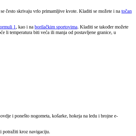
 se često skrivaju vrlo primamljive kvote. Kladiti se možete i na
točan
ormuli 1
, kao i na
borilačkim sportovima
. Kladiti se također možete
 li temperatura biti veća ili manja od postavljene granice, u
e ovdje i ponešto nogometa, košarke, hokeja na ledu i brojne e-
 potražiti kroz navigaciju.