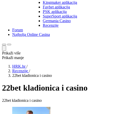
Kingmaker aplikacija
Favbet aplikacija
PSK aplikacija
SuperSport aplikacija
Germania Casino
Recenzije
Forum
Najbolja Online Casina
Prikaži više
Prikaži manje
HRK.hr
/
Recenzije
/
22bet kladionica i casino
22bet kladionica i casino
22bet kladionica i casino