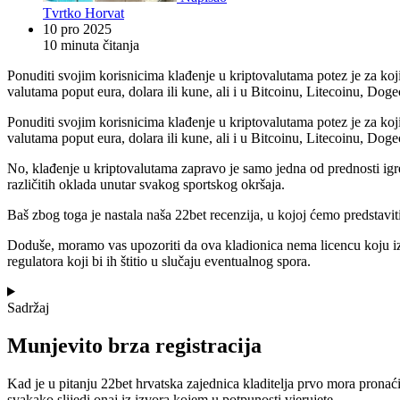
Tvrtko Horvat
10 pro 2025
10 minuta čitanja
Ponuditi svojim korisnicima klađenje u kriptovalutama potez je za koji
valutama poput eura, dolara ili kune, ali i u Bitcoinu, Litecoinu, D
Ponuditi svojim korisnicima klađenje u kriptovalutama potez je za koj
valutama poput eura, dolara ili kune, ali i u Bitcoinu, Litecoinu, D
No, klađenje u kriptovalutama zapravo je samo jedna od prednosti igre
različitih oklada unutar svakog sportskog okršaja.
Baš zbog toga je nastala naša 22bet recenzija, u kojoj ćemo predstaviti p
Doduše, moramo vas upozoriti da ova kladionica nema licencu koju izd
regulatora koji bi ih štitio u slučaju eventualnog spora.
Sadržaj
Munjevito brza registracija
Kad je u pitanju 22bet hrvatska zajednica kladitelja prvo mora pronaći
svakako slijedi onaj iz izvora kojem u potpunosti vjerujete.