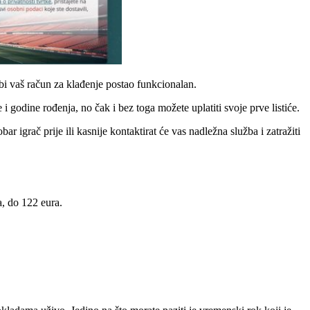
a bi vaš račun za klađenje postao funkcionalan.
 godine rođenja, no čak i bez toga možete uplatiti svoje prve listiće.
ar igrač prije ili kasnije kontaktirat će vas nadležna služba i zatražiti
a, do 122 eura.