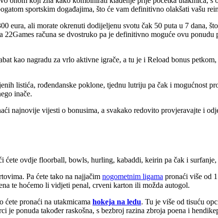
vo onom koji zna kako kombinirati klađenje prije početka utakmica, s o
bogatom sportskim događajima, što će vam definitivno olakšati vašu rein
0 eura, ali morate okrenuti dodijeljenu svotu čak 50 puta u 7 dana, što 
ma 22Games računa se dvostruko pa je definitivno moguće ovu ponudu pret
abat kao nagradu za vrlo aktivne igrače, a tu je i Reload bonus petkom
ih listića, rođendanske poklone, tjednu lutriju pa čak i mogućnost prodaj
nego inače.
ronaći najnovije vijesti o bonusima, a svakako redovito provjeravajte i 
 ćete ovdje floorball, bowls, hurling, kabaddi, keirin pa čak i surfanje,
rtovima. Pa ćete tako na najjačim
nogometnim ligama
pronaći više od 15
ena te hoćemo li vidjeti penal, crveni karton ili možda autogol.
što ćete pronaći na utakmicama
hokeja na ledu
. Tu je više od tisuću op
rci je ponuda također raskošna, s bezbroj razina zbroja poena i hendike